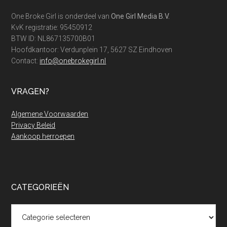
One Broke Girl is onderdeel van
One Girl Media B.V.
KvK registratie: 95450912
BTW ID: NL867135700B01
Hoofdkantoor: Verdunplein 17, 5627 SZ Eindhoven
Contact:
info@onebrokegirl.nl
VRAGEN?
Algemene Voorwaarden
Privacy Beleid
Aankoop herroepen
CATEGORIEËN
Categorieën