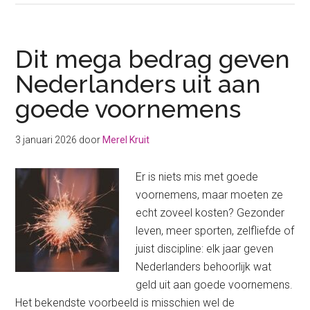
simpel
slank
koken
Dit mega bedrag geven
regel
Nederlanders uit aan
je
goede voornemens
zo!
3 januari 2026
door
Merel Kruit
Er is niets mis met goede
voornemens, maar moeten ze
echt zoveel kosten? Gezonder
leven, meer sporten, zelfliefde of
juist discipline: elk jaar geven
Nederlanders behoorlijk wat
geld uit aan goede voornemens.
Het bekendste voorbeeld is misschien wel de