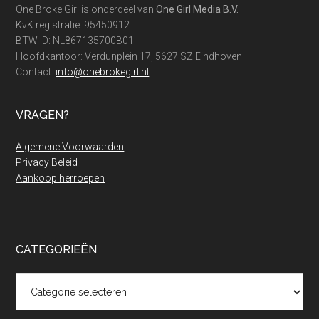
dit
One Broke Girl is onderdeel van
One Girl Media B.V.
jaar?
KvK registratie: 95450912
BTW ID: NL867135700B01
Hoofdkantoor: Verdunplein 17, 5627 SZ Eindhoven
Contact:
info@onebrokegirl.nl
VRAGEN?
Algemene Voorwaarden
Privacy Beleid
Aankoop herroepen
CATEGORIEËN
Categorieën