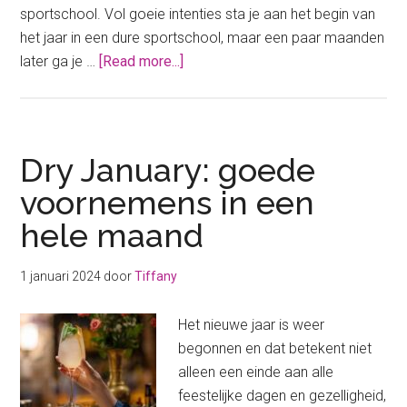
sportschool. Vol goeie intenties sta je aan het begin van
het jaar in een dure sportschool, maar een paar maanden
about
later ga je …
[Read more...]
Dit
mega
bedrag
geven
Dry January: goede
Nederlanders
voornemens in een
uit
hele maand
aan
goede
voornemens
1 januari 2024
door
Tiffany
Het nieuwe jaar is weer
begonnen en dat betekent niet
alleen een einde aan alle
feestelijke dagen en gezelligheid,