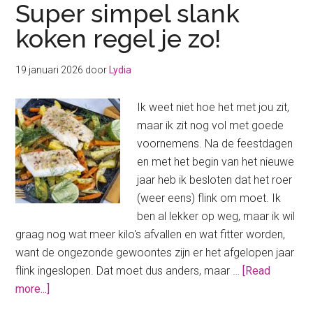
Super simpel slank
koken regel je zo!
19 januari 2026
door
Lydia
Ik weet niet hoe het met jou zit,
maar ik zit nog vol met goede
voornemens. Na de feestdagen
en met het begin van het nieuwe
jaar heb ik besloten dat het roer
(weer eens) flink om moet. Ik
ben al lekker op weg, maar ik wil
graag nog wat meer kilo's afvallen en wat fitter worden,
want de ongezonde gewoontes zijn er het afgelopen jaar
flink ingeslopen. Dat moet dus anders, maar …
[Read
about
more...]
Super