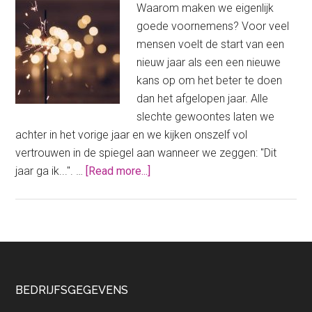
Waarom maken we eigenlijk
goede voornemens? Voor veel
mensen voelt de start van een
nieuw jaar als een een nieuwe
kans op om het beter te doen
dan het afgelopen jaar. Alle
slechte gewoontes laten we
achter in het vorige jaar en we kijken onszelf vol
vertrouwen in de spiegel aan wanneer we zeggen: "Dit
about
jaar ga ik...". …
[Read more...]
Gaan
we
weer
aan
de
goede
Footer
BEDRIJFSGEGEVENS
voornemens