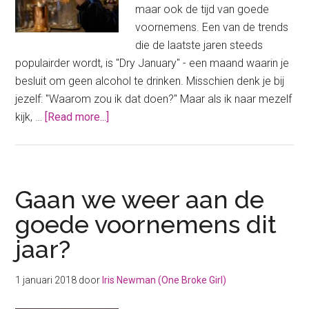
maar ook de tijd van goede
voornemens. Een van de trends
die de laatste jaren steeds
populairder wordt, is "Dry January" - een maand waarin je
besluit om geen alcohol te drinken. Misschien denk je bij
jezelf: "Waarom zou ik dat doen?" Maar als ik naar mezelf
about
kijk, …
[Read more...]
Dry
January:
goede
voornemens
Gaan we weer aan de
in
goede voornemens dit
een
jaar?
hele
maand
1 januari 2018
door
Iris Newman (One Broke Girl)