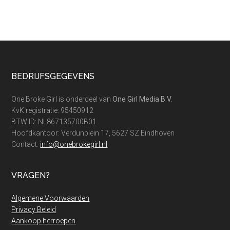
Footer
BEDRIJFSGEGEVENS
One Broke Girl is onderdeel van
One Girl Media B.V.
KvK registratie: 95450912
BTW ID: NL867135700B01
Hoofdkantoor: Verdunplein 17, 5627 SZ Eindhoven
Contact:
info@onebrokegirl.nl
VRAGEN?
Algemene Voorwaarden
Privacy Beleid
Aankoop herroepen