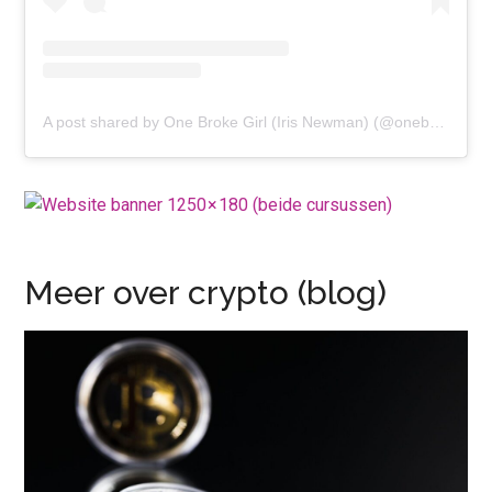
A post shared by One Broke Girl (Iris Newman) (@onebrokegirl.nl)
Meer over crypto (blog)