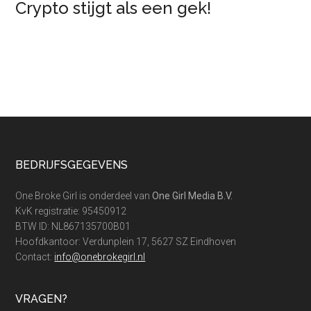
Crypto stijgt als een gek!
Footer
BEDRIJFSGEGEVENS
One Broke Girl is onderdeel van
One Girl Media B.V.
KvK registratie: 95450912
BTW ID: NL867135700B01
Hoofdkantoor: Verdunplein 17, 5627 SZ Eindhoven
Contact:
info@onebrokegirl.nl
VRAGEN?