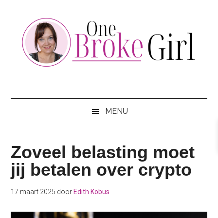
Skip
Skip
Skip
to
to
to
main
secondary
footer
content
menu
One
Jouw
hotspot
Broke
om
MENU
te
Girl
besparen
Zoveel belasting moet
jij betalen over crypto
17 maart 2025
door
Edith Kobus