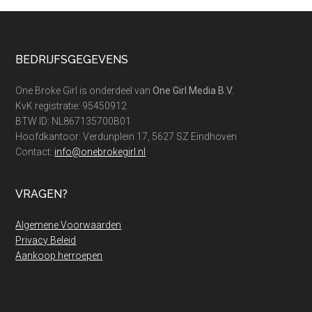
Footer
BEDRIJFSGEGEVENS
One Broke Girl is onderdeel van
One Girl Media B.V.
KvK registratie: 95450912
BTW ID: NL867135700B01
Hoofdkantoor: Verdunplein 17, 5627 SZ Eindhoven
Contact:
info@onebrokegirl.nl
VRAGEN?
Algemene Voorwaarden
Privacy Beleid
Aankoop herroepen