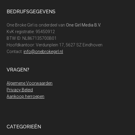
Footer
BEDRIJFSGEGEVENS
One Broke Girl is onderdeel van
One Girl Media B.V.
KvK registratie: 95450912
BTW ID: NL867135700B01
Hoofdkantoor: Verdunplein 17, 5627 SZ Eindhoven
Contact:
info@onebrokegirl.nl
VRAGEN?
Algemene Voorwaarden
Privacy Beleid
Aankoop herroepen
CATEGORIEËN