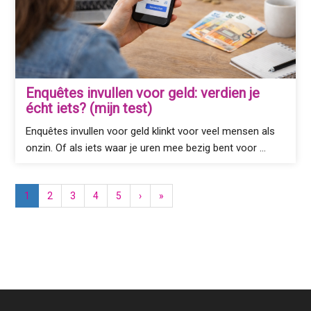
Enquêtes invullen voor geld: verdien je
écht iets? (mijn test)
Enquêtes invullen voor geld klinkt voor veel mensen als
onzin. Of als iets waar je uren mee bezig bent voor …
1
2
3
4
5
›
»