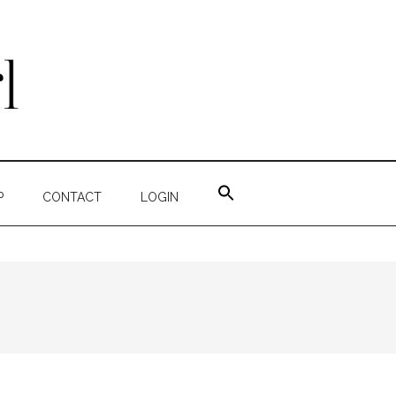
ZOEK
NAAR:
P
CONTACT
LOGIN
ZOEKKNOP