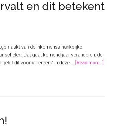
valt en dit betekent
ikgemaakt van de inkomensafhankelijke
aar schelen. Dat gaat komend jaar veranderen: de
about
n geldt dit voor iedereen? In deze …
[Read more...]
De
inkomensafhank
combinatiekort
vervalt
en
dit
n!
betekent
het
voor