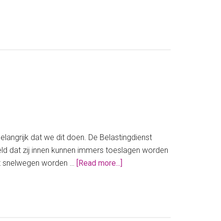
Zoveel
belasting
moet
jij
betalen
over
crypto
elangrijk dat we dit doen. De Belastingdienst
eld dat zij innen kunnen immers toeslagen worden
about
 dat snelwegen worden …
[Read more...]
5
snelle
tips
voor