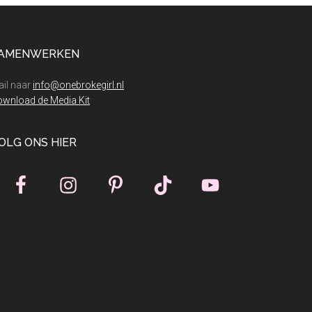
betaal
je
AMENWERKEN
il naar
info@onebrokegirl.nl
wnload de Media Kit
OLG ONS HIER