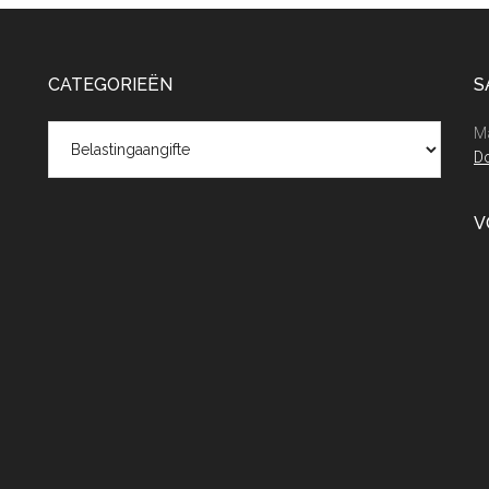
CATEGORIEËN
S
Categorieën
Ma
Do
V