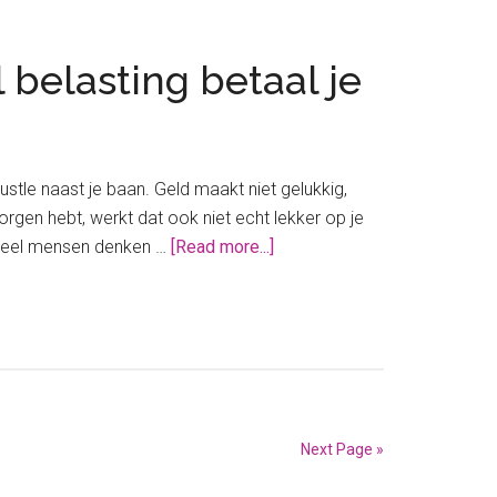
jouw
belastingaangifte
 belasting betaal je
hustle naast je baan. Geld maakt niet gelukkig,
rgen hebt, werkt dat ook niet echt lekker op je
about
. Veel mensen denken …
[Read more...]
Bijverdienen
naast
je
baan
in
loondienst;
zoveel
Next Page »
belasting