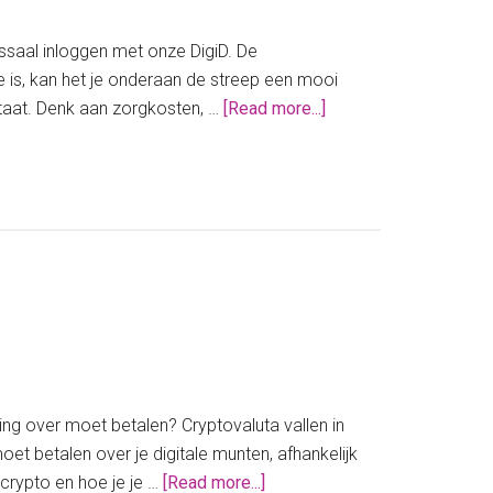
jou
ssaal inloggen met onze DigiD. De
je is, kan het je onderaan de streep een mooi
about
lstaat. Denk aan zorgkosten, …
[Read more...]
Belastingaangifte
2025:
dit
mag
je
niet
vergeten!
ing over moet betalen? Cryptovaluta vallen in
et betalen over je digitale munten, afhankelijk
about
 crypto en hoe je je …
[Read more...]