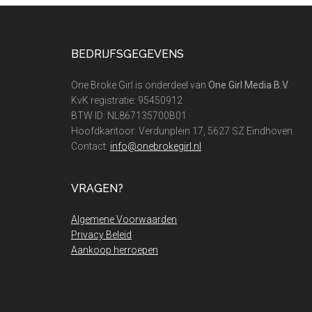
Footer
BEDRIJFSGEGEVENS
One Broke Girl is onderdeel van
One Girl Media B.V.
KvK registratie: 95450912
BTW ID: NL867135700B01
Hoofdkantoor: Verdunplein 17, 5627 SZ Eindhoven
Contact:
info@onebrokegirl.nl
VRAGEN?
Algemene Voorwaarden
Privacy Beleid
Aankoop herroepen