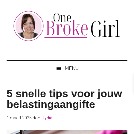
Skip
Skip
Skip
to
to
to
main
secondary
footer
content
menu
One
Jouw
hotspot
Broke
om
MENU
te
Girl
besparen
5 snelle tips voor jouw
belastingaangifte
1 maart 2025
door
Lydia