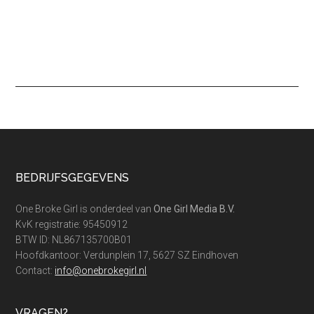
Footer
BEDRIJFSGEGEVENS
One Broke Girl is onderdeel van
One Girl Media B.V.
KvK registratie: 95450912
BTW ID: NL867135700B01
Hoofdkantoor: Verdunplein 17, 5627 SZ Eindhoven
Contact:
info@onebrokegirl.nl
VRAGEN?