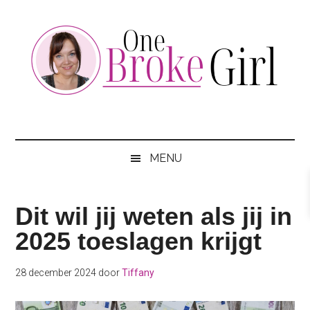
Skip
Skip
Skip
to
to
to
main
secondary
footer
content
menu
One
Jouw
hotspot
Broke
om
MENU
te
Girl
besparen
Dit wil jij weten als jij in
2025 toeslagen krijgt
28 december 2024
door
Tiffany