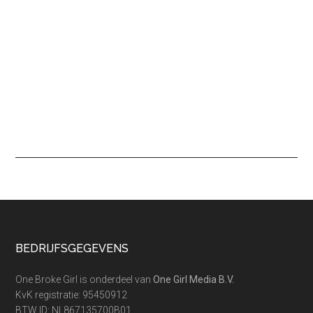
Footer
BEDRIJFSGEGEVENS
One Broke Girl is onderdeel van
One Girl Media B.V.
KvK registratie: 95450912
BTW ID: NL867135700B01