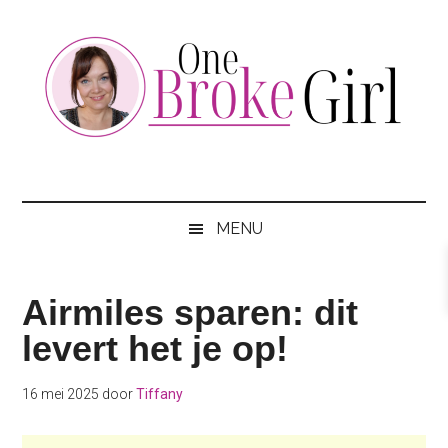
Skip
Skip
Skip
to
to
to
main
secondary
footer
content
menu
One
Jouw
hotspot
Broke
om
MENU
te
Girl
besparen
Airmiles sparen: dit
levert het je op!
16 mei 2025
door
Tiffany