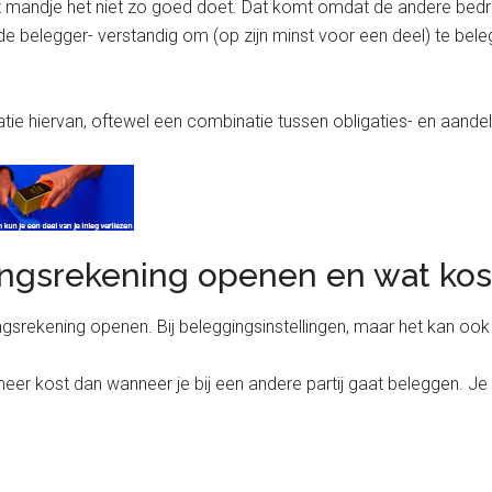
het mandje het niet zo goed doet. Dat komt omdat de andere bedri
nde belegger- verstandig om (op zijn minst voor een deel) te bel
tie hiervan, oftewel een combinatie tussen obligaties- en aande
ingsrekening openen en wat kos
srekening openen. Bij beleggingsinstellingen, maar het kan ook b
 meer kost dan wanneer je bij een andere partij gaat beleggen. Je 