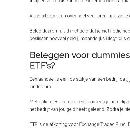
In tijden van crisis kunnen de koersen ineens flin
Als je uitzoomt en over heel veel jaren kijkt, zie je 
Beleg daarom altijd met geld dat je niet nodig hebt
beslissen hoeveel geld jij maandelijks inlegt, dus 
Beleggen voor dummies: w
ETF’s?
Een aandeel is een los stukje van een bedrijf da
einddatum.
Met obligaties is dat anders, dan leen je namelijk ge
het bedrijf van jou geld heeft geleend. Zodra je hi
ETF is de afkorting voor Exchange Traded Fund. 