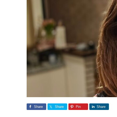
Share
Share
Pin
Share