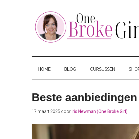
Skip
Skip
Skip
to
to
to
main
secondary
footer
content
menu
One
Jouw
hotspot
Broke
om
HOME
BLOG
CURSUSSEN
SHO
te
Girl
besparen
Beste aanbiedingen
17 maart 2025
door
Iris Newman (One Broke Girl)