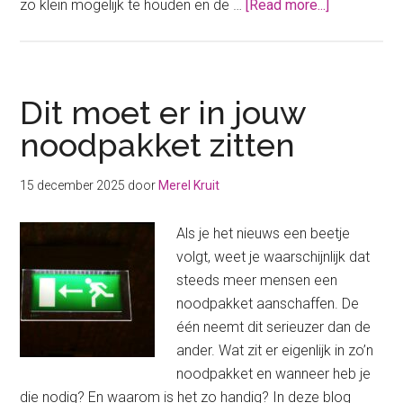
about
zo klein mogelijk te houden en de …
[Read more...]
De
vier
fases
van
Dit moet er in jouw
het
noodpakket zitten
nationaal
crisisplan
15 december 2025
door
Merel Kruit
olie
Als je het nieuws een beetje
volgt, weet je waarschijnlijk dat
steeds meer mensen een
noodpakket aanschaffen. De
één neemt dit serieuzer dan de
ander. Wat zit er eigenlijk in zo’n
noodpakket en wanneer heb je
die nodig? En waarom is het zo handig? In deze blog