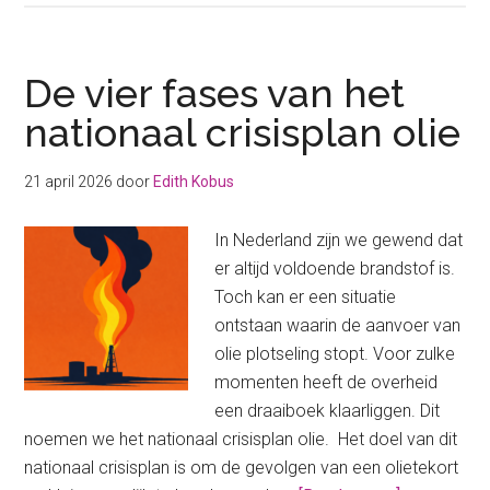
bewaren:
hier
moet
De vier fases van het
je
nationaal crisisplan olie
op
letten!
21 april 2026
door
Edith Kobus
In Nederland zijn we gewend dat
er altijd voldoende brandstof is.
Toch kan er een situatie
ontstaan waarin de aanvoer van
olie plotseling stopt. Voor zulke
momenten heeft de overheid
een draaiboek klaarliggen. Dit
noemen we het nationaal crisisplan olie. Het doel van dit
nationaal crisisplan is om de gevolgen van een olietekort