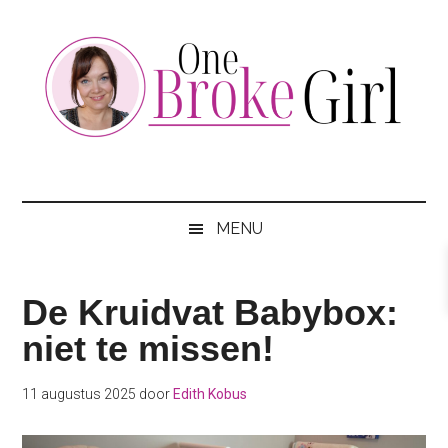
Skip
Skip
Skip
to
to
to
main
secondary
footer
content
menu
One
Jouw
hotspot
Broke
om
MENU
te
Girl
besparen
De Kruidvat Babybox:
niet te missen!
11 augustus 2025
door
Edith Kobus