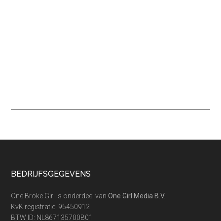
Footer
BEDRIJFSGEGEVENS
One Broke Girl is onderdeel van
One Girl Media B.V.
KvK registratie: 95450912
BTW ID: NL867135700B01