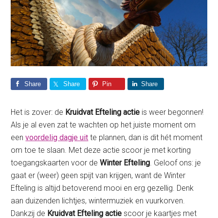
Share
Share
Pin
Share
Het is zover: de
Kruidvat Efteling actie
is weer begonnen!
Als je al even zat te wachten op het juiste moment om
een
voordelig dagje uit
te plannen, dan is dit hét moment
om toe te slaan. Met deze actie scoor je met korting
toegangskaarten voor de
Winter Efteling
. Geloof ons: je
gaat er (weer) geen spijt van krijgen, want de Winter
Efteling is altijd betoverend mooi en erg gezellig. Denk
aan duizenden lichtjes, wintermuziek en vuurkorven.
Dankzij de
Kruidvat Efteling actie
scoor je kaartjes met