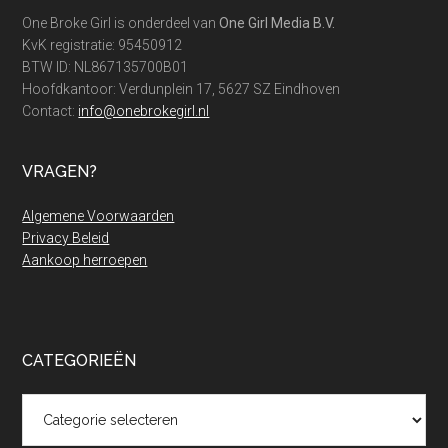
One Broke Girl is onderdeel van
One Girl Media B.V.
KvK registratie: 95450912
BTW ID: NL867135700B01
Hoofdkantoor: Verdunplein 17, 5627 SZ Eindhoven
Contact:
info@onebrokegirl.nl
VRAGEN?
Algemene Voorwaarden
Privacy Beleid
Aankoop herroepen
CATEGORIEËN
Categorieën