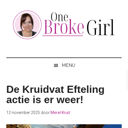
Skip
Skip
Skip
to
to
to
main
secondary
footer
content
menu
One
Jouw
hotspot
Broke
om
MENU
te
Girl
besparen
De Kruidvat Efteling
actie is er weer!
12 november 2025
door
Merel Kruit