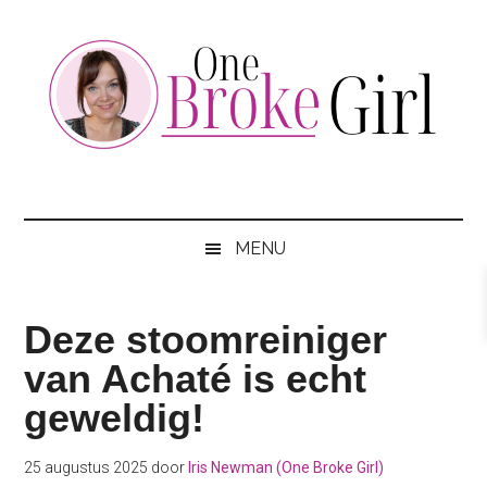
Skip
Skip
Skip
to
to
to
main
secondary
footer
content
menu
One
Jouw
hotspot
Broke
om
MENU
te
Girl
besparen
Deze stoomreiniger
van Achaté is echt
geweldig!
25 augustus 2025
door
Iris Newman (One Broke Girl)