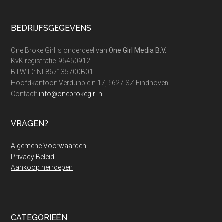
Footer
BEDRIJFSGEGEVENS
One Broke Girl is onderdeel van
One Girl Media B.V.
KvK registratie: 95450912
BTW ID: NL867135700B01
Hoofdkantoor: Verdunplein 17, 5627 SZ Eindhoven
Contact:
info@onebrokegirl.nl
VRAGEN?
Algemene Voorwaarden
Privacy Beleid
Aankoop herroepen
CATEGORIEËN