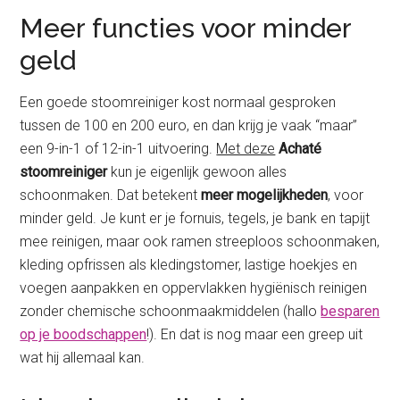
Meer functies voor minder
geld
Een goede stoomreiniger kost normaal gesproken
tussen de 100 en 200 euro, en dan krijg je vaak “maar”
een 9-in-1 of 12-in-1 uitvoering.
Met deze
Achaté
stoomreiniger
kun je eigenlijk gewoon alles
schoonmaken. Dat betekent
meer mogelijkheden
, voor
minder geld. Je kunt er je fornuis, tegels, je bank en tapijt
mee reinigen, maar ook ramen streeploos schoonmaken,
kleding opfrissen als kledingstomer, lastige hoekjes en
voegen aanpakken en oppervlakken hygiënisch reinigen
zonder chemische schoonmaakmiddelen (hallo
besparen
op je boodschappen
!). En dat is nog maar een greep uit
wat hij allemaal kan.