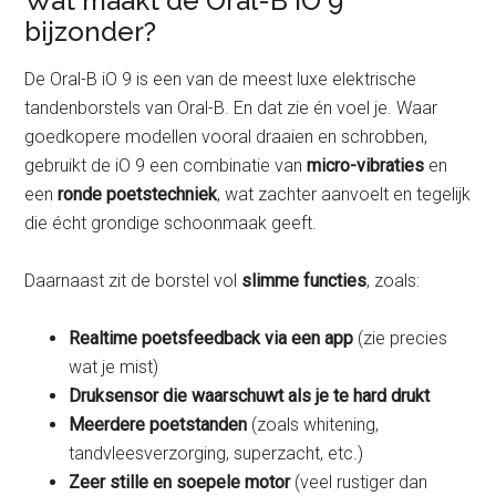
Wat maakt de Oral-B iO 9
bijzonder?
De Oral-B iO 9 is een van de meest luxe elektrische
tandenborstels van Oral-B. En dat zie én voel je. Waar
goedkopere modellen vooral draaien en schrobben,
gebruikt de iO 9 een combinatie van
micro-vibraties
en
een
ronde poetstechniek
, wat zachter aanvoelt en tegelijk
die écht grondige schoonmaak geeft.
Daarnaast zit de borstel vol
slimme functies
, zoals:
Realtime poetsfeedback via een app
(zie precies
wat je mist)
Druksensor die waarschuwt als je te hard drukt
Meerdere poetstanden
(zoals whitening,
tandvleesverzorging, superzacht, etc.)
Zeer stille en soepele motor
(veel rustiger dan