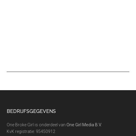
Footer
BEDRIJFSGEGEVENS
One Broke Girl is onderdeel van
One Girl Media B.V.
KvK registratie: 95450912