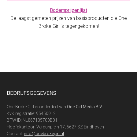
Bodemprijzenlijst
De laagst gemeten prijzen van basisproducten die One
Broke Girl is tegengekomen!
Footer
BEDRIJFSGEGEVENS
One Broke Girl is onderdeel van
One Girl Media B.V.
KvK registratie: 95450912
BTW ID: NL867135700B01
Hoofdkantoor: Verdunplein 17, 5627 SZ Eindhoven
Contact:
info@onebrokegirl.nl