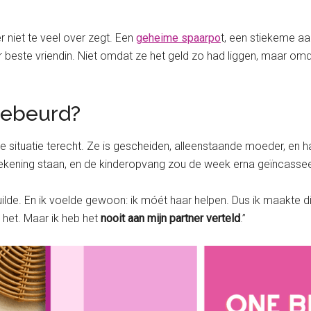
r niet te veel over zegt. Een
geheime spaarpo
t, een stiekeme a
 beste vriendin. Niet omdat ze het geld zo had liggen, maar omd
 gebeurd?
ge situatie terecht. Ze is gescheiden, alleenstaande moeder, en 
r rekening staan, en de kinderopvang zou de week erna geïncass
ilde. En ik voelde gewoon: ik móét haar helpen. Dus ik maakte 
 het. Maar ik heb het
nooit aan mijn partner verteld
.”