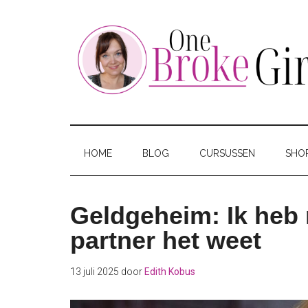
Skip
Skip
Skip
to
to
to
main
secondary
footer
content
menu
One
Jouw
hotspot
Broke
om
HOME
BLOG
CURSUSSEN
SHO
te
Girl
besparen
Geldgeheim: Ik heb 
partner het weet
13 juli 2025
door
Edith Kobus