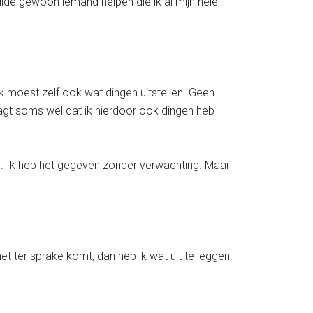
ilde gewoon iemand helpen die ik al mijn hele
ik moest zelf ook wat dingen uitstellen. Geen
agt soms wel dat ik hierdoor ook dingen heb
ké. Ik heb het gegeven zonder verwachting. Maar
t het ter sprake komt, dan heb ik wat uit te leggen.