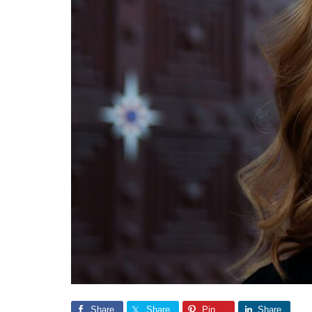
Share
Share
Pin
Share