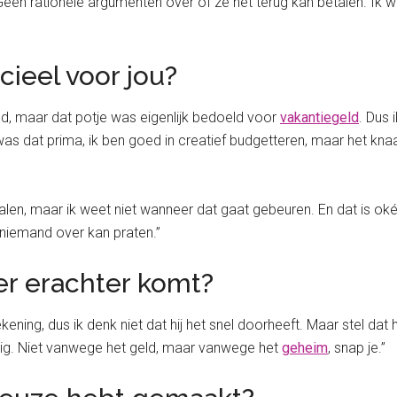
 Geen rationele argumenten over of ze het terug kan betalen. Ik w
ieel voor jou?
d, maar dat potje was eigenlijk bedoeld voor
vakantiegeld
. Dus 
s dat prima, ik ben goed in creatief budgetteren, maar het kna
etalen, maar ik weet niet wanneer dat gaat gebeuren. En dat is o
 niemand over kan praten.”
er erachter komt?
 rekening, dus ik denk niet dat hij het snel doorheeft. Maar stel da
lig. Niet vanwege het geld, maar vanwege het
geheim
, snap je.”