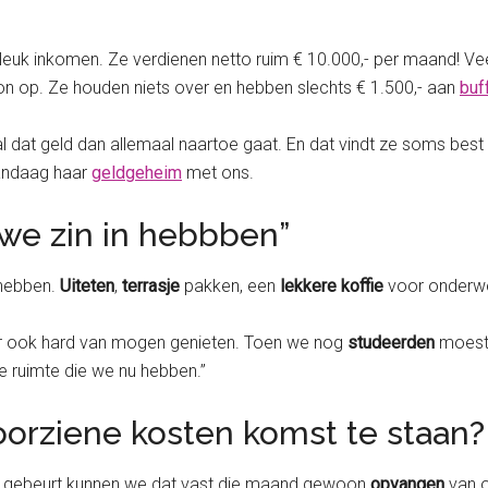
rg leuk inkomen. Ze verdienen netto ruim € 10.000,- per maand!
oon op. Ze houden niets over en hebben slechts € 1.500,- aan
buf
r al dat geld dan allemaal naartoe gaat. En dat vindt ze soms be
andaag haar
geldgeheim
met ons.
e zin in hebbben”
 hebben.
Uiteten
,
terrasje
pakken, een
lekkere koffie
voor onderweg
er ook hard van mogen genieten. Toen we nog
studeerden
moest
le ruimte die we nu hebben.”
oorziene kosten komst te staan?
r iets gebeurt kunnen we dat vast die maand gewoon
opvangen
van 