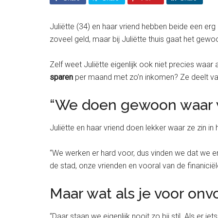
Juliëtte (34) en haar vriend hebben beide een e
zoveel geld, maar bij Juliëtte thuis gaat het gew
Zelf weet Juliëtte eigenlijk ook niet precies waa
sparen
per maand met zo’n inkomen? Ze deelt v
“We doen gewoon waar w
Juliëtte en haar vriend doen lekker waar ze zin in
“We werken er hard voor, dus vinden we dat we 
de stad, onze vrienden en vooral van de finanicië
Maar wat als je voor onv
“Daar staan we eigenlijk nooit zo bij stil. Als e