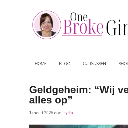
Skip
Skip
Skip
to
to
to
main
secondary
footer
content
menu
One
Jouw
hotspot
Broke
om
HOME
BLOG
CURSUSSEN
SHO
te
Girl
besparen
Geldgeheim: “Wij ve
alles op”
1 maart 2026
door
Lydia