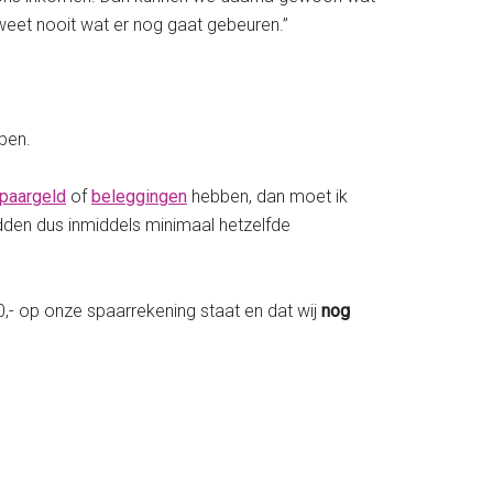
weet nooit wat er nog gaat gebeuren.”
bben.
paargeld
of
beleggingen
hebben, dan moet ik
dden dus inmiddels minimaal hetzelfde
0,- op onze spaarrekening staat en dat wij
nog