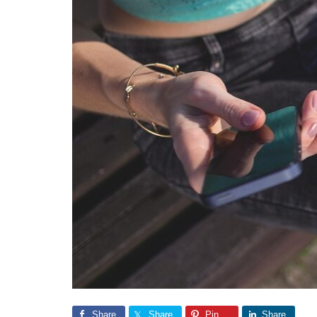
Share
Share
Pin
Share