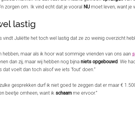
’n zorgen om. Ik vind echt dat je vooral
NU
moet leven, want je 
el lastig
vindt Juliëtte het toch wel lastig dat ze zo weinig overzicht he
n in hebben, maar als ik hoor wat sommige vrienden van ons aan
s
enen dan zij, maar wij hebben nog bijna
niets opgebouwd
. We ha
at voelt dan toch alsof we iets ‘fout’ doen.”
zulke gesprekken durf ik niet goed te zeggen dat er maar € 1.50
 een beetje omheen, want ik
schaam
me ervoor.”