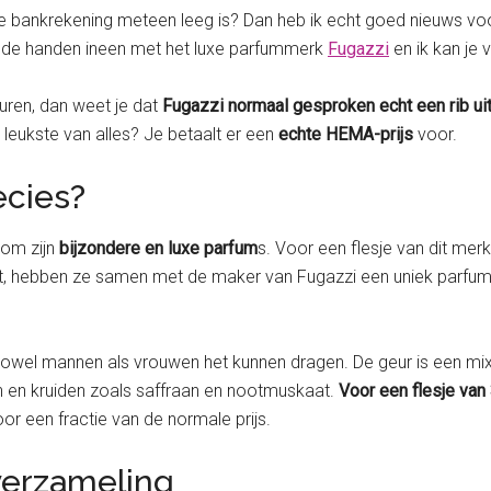
 je bankrekening meteen leeg is? Dan heb ik echt goed nieuws voo
 de handen ineen met het luxe parfummerk
Fugazzi
en ik kan je v
uren, dan weet je dat
Fugazzi normaal gesproken echt een rib uit j
t leukste van alles? Je betaalt er een
echte HEMA-prijs
voor.
ecies?
 om zijn
bijzondere en luxe parfum
s. Voor een flesje van dit merk
rt, hebben ze samen met de maker van Fugazzi een uniek parfum
owel mannen als vrouwen het kunnen dragen. De geur is een mix v
n en kruiden zoals saffraan en nootmuskaat.
Voor een flesje van 
or een fractie van de normale prijs.
 verzameling