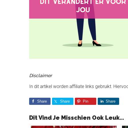
Disclaimer
In dit artikel worden affiliate links gebruikt. Hie
Share
Share
Pin
Share
Dit Vind Je Misschien Ook Leuk...