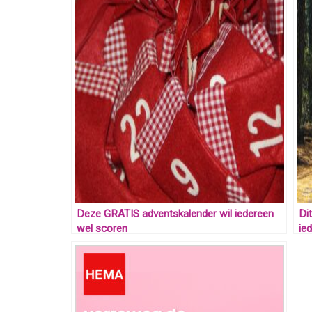
Deze GRATIS adventskalender wil iedereen
Di
wel scoren
ie