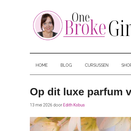
Skip
Skip
Skip
to
to
to
main
secondary
footer
content
menu
One
Jouw
hotspot
Broke
om
HOME
BLOG
CURSUSSEN
SHO
te
Girl
besparen
Op dit luxe parfum 
13 mei 2026
door
Edith Kobus