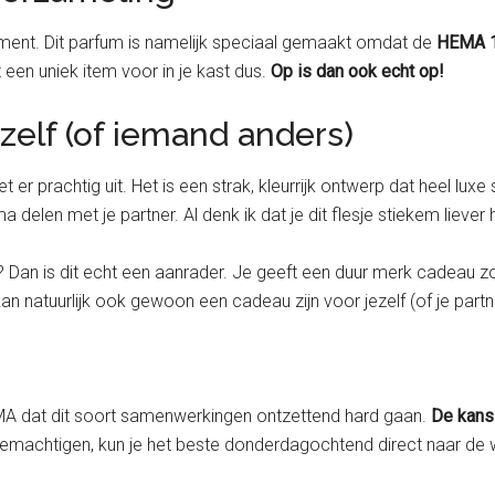
oment. Dit parfum is namelijk speciaal gemaakt omdat de
HEMA 1
 een uniek item voor in je kast dus.
Op is dan ook echt op!
zelf (of iemand anders)
 ziet er prachtig uit. Het is een strak, kleurrijk ontwerp dat heel l
a delen met je partner. Al denk ik dat je dit flesje stiekem liever
? Dan is dit echt een aanrader. Je geeft een duur merk cadeau zo
t kan natuurlijk ook gewoon een cadeau zijn voor jezelf (of je par
MA dat dit soort samenwerkingen ontzettend hard gaan.
De kans 
lt bemachtigen, kun je het beste donderdagochtend direct naar de