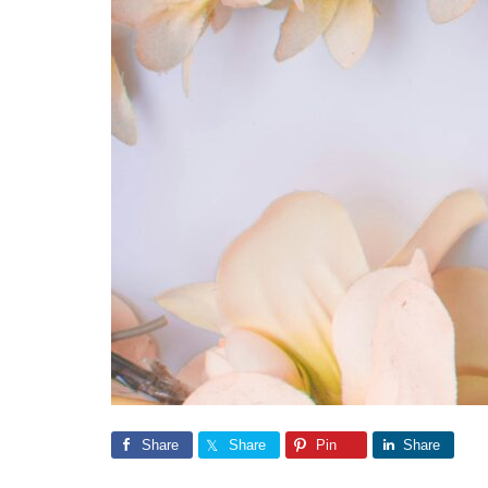
Share
Share
Pin
Share