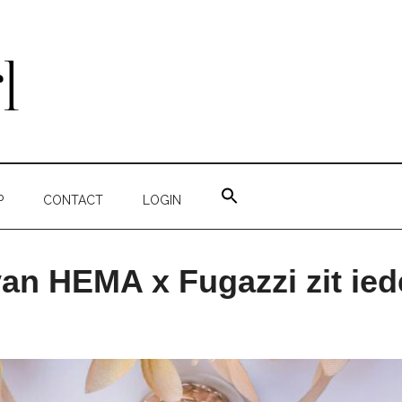
ZOEK
NAAR:
P
CONTACT
LOGIN
ZOEKKNOP
van HEMA x Fugazzi zit ied