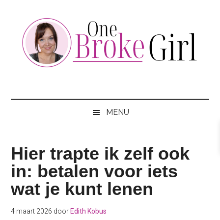
Skip
Skip
Skip
to
to
to
main
secondary
footer
content
menu
One
Jouw
hotspot
Broke
om
MENU
te
Girl
besparen
Hier trapte ik zelf ook
in: betalen voor iets
wat je kunt lenen
4 maart 2026
door
Edith Kobus