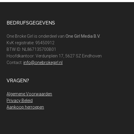
Footer
BEDRIJFSGEGEVENS
One Broke Girl is onderdeel van
One Girl Media B.V.
KvK registratie: 95450912
BTW ID: NL867135700B01
Hoofdkantoor: Verdunplein 17, 5627 SZ Eindhoven
Contact:
info@onebrokegirl.nl
VRAGEN?
Algemene Voorwaarden
Privacy Beleid
Aankoop herroepen