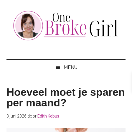
Skip
Skip
Skip
to
to
to
main
secondary
footer
content
menu
One
Jouw
hotspot
Broke
om
MENU
te
Girl
besparen
Hoeveel moet je sparen
per maand?
3 juni 2026
door
Edith Kobus