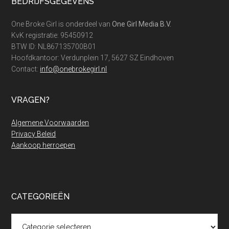
Footer
BEDRIJFSGEGEVENS
One Broke Girl is onderdeel van
One Girl Media B.V.
KvK registratie: 95450912
BTW ID: NL867135700B01
Hoofdkantoor: Verdunplein 17, 5627 SZ Eindhoven
Contact:
info@onebrokegirl.nl
VRAGEN?
Algemene Voorwaarden
Privacy Beleid
Aankoop herroepen
CATEGORIEËN
Categorieën