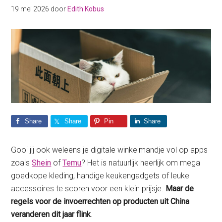
19 mei 2026
door
Edith Kobus
Share
Share
Pin
Share
Gooi jij ook weleens je digitale winkelmandje vol op apps
zoals
Shein
of
Temu
? Het is natuurlijk heerlijk om mega
goedkope kleding, handige keukengadgets of leuke
accessoires te scoren voor een klein prijsje.
Maar de
regels voor de invoerrechten op producten uit China
veranderen dit jaar flink
.