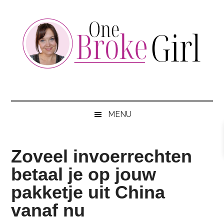
Skip
Skip
Skip
to
to
to
main
secondary
footer
content
menu
One
Jouw
hotspot
Broke
om
MENU
te
Girl
besparen
Zoveel invoerrechten
betaal je op jouw
pakketje uit China
vanaf nu