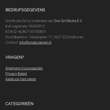
Footer
BEDRIJFSGEGEVENS
One Broke Girl is onderdeel van
One Girl Media B.V.
KvK registratie: 95450912
BTW ID: NL867135700B01
Hoofdkantoor: Verdunplein 17, 5627 SZ Eindhoven
Contact:
info@onebrokegirl.nl
VRAGEN?
Algemene Voorwaarden
Privacy Beleid
Aankoop herroepen
CATEGORIEËN