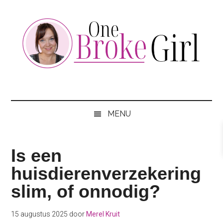
Skip
Skip
Skip
to
to
to
main
secondary
footer
content
menu
One
Jouw
hotspot
Broke
om
MENU
te
Girl
besparen
Is een
huisdierenverzekering
slim, of onnodig?
15 augustus 2025
door
Merel Kruit