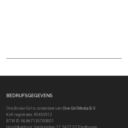
Footer
BEDRIJFSGEGEVENS
One Broke Girl is onderdeel van
One Girl Media B.V.
KvK registratie: 95450912
BTW ID: NL867135700B01
Hoofdkantoor: Verdunplein 17, 5627 SZ Eindhoven