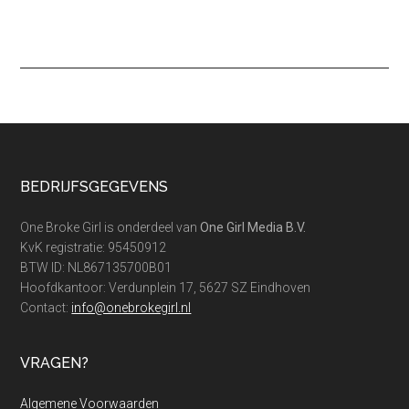
Footer
BEDRIJFSGEGEVENS
One Broke Girl is onderdeel van
One Girl Media B.V.
KvK registratie: 95450912
BTW ID: NL867135700B01
Hoofdkantoor: Verdunplein 17, 5627 SZ Eindhoven
Contact:
info@onebrokegirl.nl
VRAGEN?
Algemene Voorwaarden