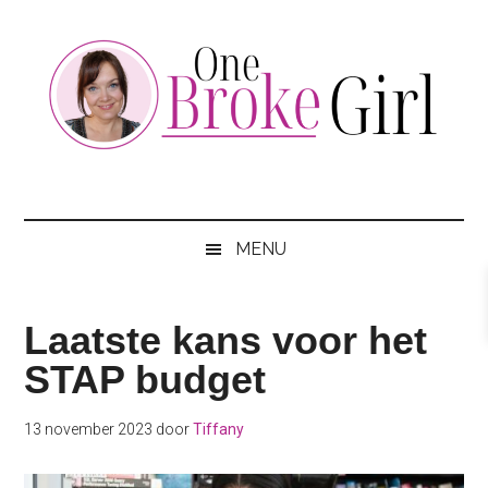
Skip
Skip
Skip
to
to
to
main
secondary
footer
content
menu
One
Jouw
hotspot
Broke
om
MENU
te
Girl
besparen
Laatste kans voor het
STAP budget
13 november 2023
door
Tiffany