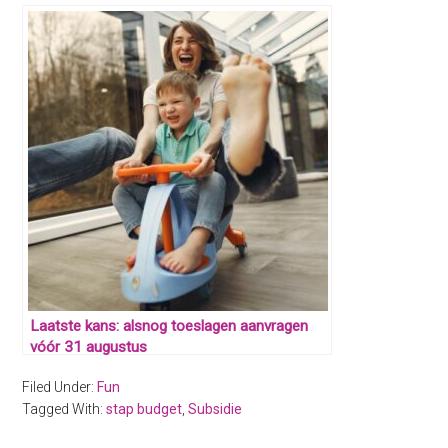
Laatste kans: alsnog toeslagen aanvragen
vóór 31 augustus
Filed Under:
Fun
Tagged With:
stap budget
,
Subsidie