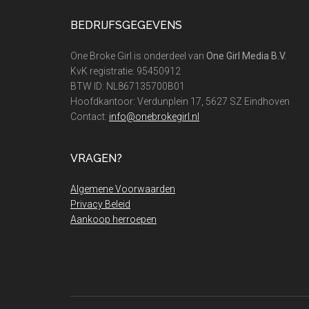
Footer
BEDRIJFSGEGEVENS
One Broke Girl is onderdeel van
One Girl Media B.V.
KvK registratie: 95450912
BTW ID: NL867135700B01
Hoofdkantoor: Verdunplein 17, 5627 SZ Eindhoven
Contact:
info@onebrokegirl.nl
VRAGEN?
Algemene Voorwaarden
Privacy Beleid
Aankoop herroepen