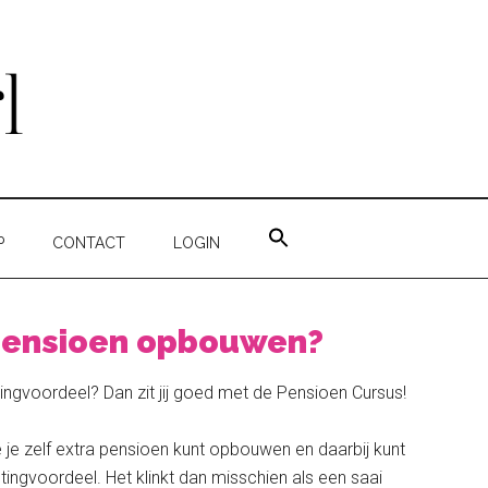
ZOEK
NAAR:
P
CONTACT
LOGIN
ZOEKKNOP
 pensioen opbouwen?
ingvoordeel? Dan zit jij goed met de Pensioen Cursus!
 je zelf extra pensioen kunt opbouwen en daarbij kunt
stingvoordeel. Het klinkt dan misschien als een saai