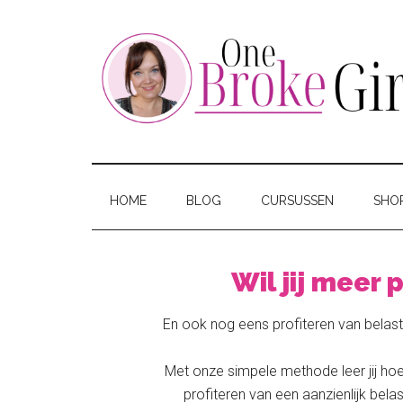
Skip
Skip
Skip
to
to
to
main
secondary
footer
content
menu
One
Jouw
hotspot
Broke
om
HOME
BLOG
CURSUSSEN
SHO
te
Girl
besparen
Wil jij meer
En ook nog eens profiteren van belast
Met onze simpele methode leer jij hoe
profiteren van een aanzienlijk bela