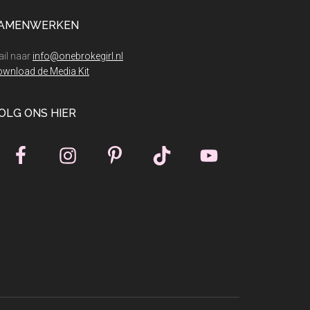
AMENWERKEN
il naar
info@onebrokegirl.nl
wnload de Media Kit
OLG ONS HIER