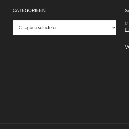
CATEGORIEËN
S
Categorieën
Ma
Do
V