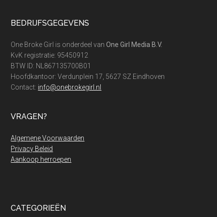
Footer
BEDRIJFSGEGEVENS
One Broke Girl is onderdeel van
One Girl Media B.V.
KvK registratie: 95450912
BTW ID: NL867135700B01
Hoofdkantoor: Verdunplein 17, 5627 SZ Eindhoven
Contact:
info@onebrokegirl.nl
VRAGEN?
Algemene Voorwaarden
Privacy Beleid
Aankoop herroepen
CATEGORIEËN