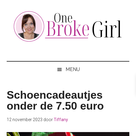
Skip
Skip
Skip
to
to
to
main
secondary
footer
content
menu
One
Jouw
hotspot
Broke
om
MENU
te
Girl
besparen
Schoencadeautjes
onder de 7.50 euro
12 november 2023
door
Tiffany