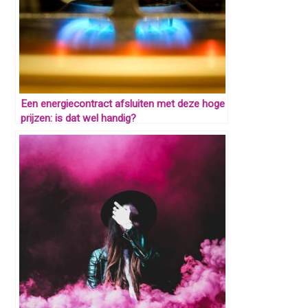
Een energiecontract afsluiten met deze hoge
prijzen: is dat wel handig?