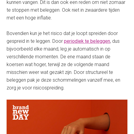
kunnen vangen. Dit is dan ook een reden om niet zomaar
te stoppen met beleggen. Ook niet in zwaardere tijden
met een hoge inflatie.
Bovendien kun je het risico dat je loopt spreiden door
gespreid in te leggen. Door
pe
riodiek te beleggen
, dus
bijvoorbeeld elke maand, leg je automatisch in op
verschillende momenten. De ene maand staan de
koersen wat hoger, terwijl ze de volgende maand
misschien weer wat gezakt zijn. Door structureel te
beleggen pak je deze schommelingen vanzelf mee, en
zorg je voor risicospreiding.