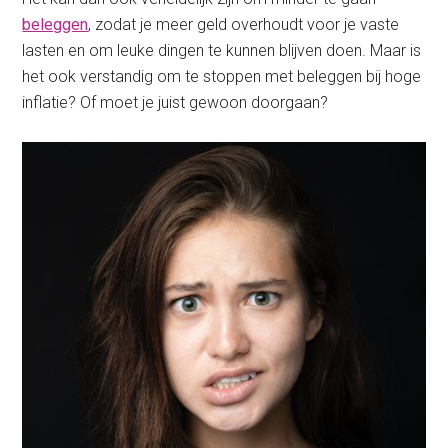
beleggen
, zodat je meer geld overhoudt voor je vaste
lasten en om leuke dingen te kunnen blijven doen. Maar is
het ook verstandig om te stoppen met beleggen bij hoge
inflatie? Of moet je juist gewoon doorgaan?