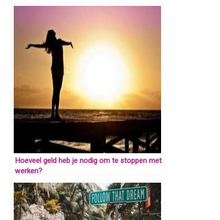
Hoeveel geld heb je nodig om te stoppen met
werken?