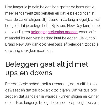
Hoe langer je je geld belegt, hoe groter de kans dat je
meer rendement zult behalen en dat je beleggingen in
waarde zullen stijgen. Blijf daarom zo lang mogelijk af van
het geld dat je belegd hebt. Bij Brand New Day kun je heel
eenvoudig een
beleggingsrekening open
en
, waarop je
maandelijks een vast bedrag kunt beleggen. Je kunt bij
Brand New Day dan ook heel passief beleggen, zodat je
er weinig omkijken naar hebt.
Beleggen gaat altijd met
ups en downs
De economie schommelt nu eenmaal, dat is altijd al zo
geweest en dat zal ook altijd zo blijven. Dat wil dus ook
zeggen dat aandelen in waarde kunnen stijgen en kunnen
dalen. Hoe langer je belegt, hoe meer klappen je op zult