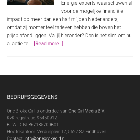
Energie-experts waarschuwen al
voor de mogelijke financiële
impact op meer dan een half miljoen Nederlanders,
omdat zij momenteel tarieven hebben die boven het
prijsplafond liggen. Val jij hieronder? Dan is het slim om nu
about
al actie te …
[Read more...]
Het
prijsplafond
voor
energie
stopt
in
Footer
BEDRIJFSGEGEVENS
2024:
wat
One Broke Girl is onderdeel van
One Girl Media B.V.
nu?
KvK registratie: 95450912
BTW ID: NL867135700B01
Hoofdkantoor: Verdunplein 17, 5627 SZ Eindhoven
Contact:
info@onebrokegirl.nl