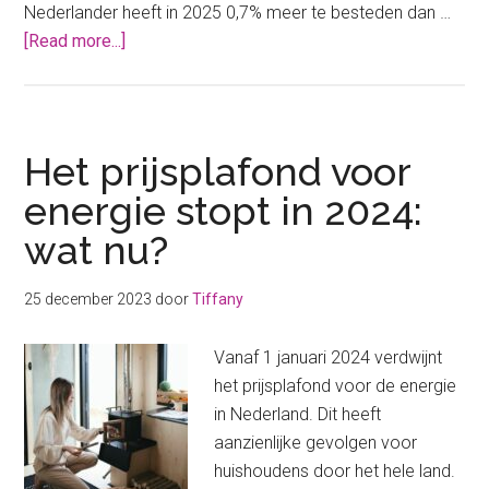
Nederlander heeft in 2025 0,7% meer te besteden dan …
about
[Read more...]
Prinsjesdag
2024:
deze
plannen
Het prijsplafond voor
raken
energie stopt in 2024:
jouw
wat nu?
portemonnee
volgend
jaar
25 december 2023
door
Tiffany
Vanaf 1 januari 2024 verdwijnt
het prijsplafond voor de energie
in Nederland. Dit heeft
aanzienlijke gevolgen voor
huishoudens door het hele land.