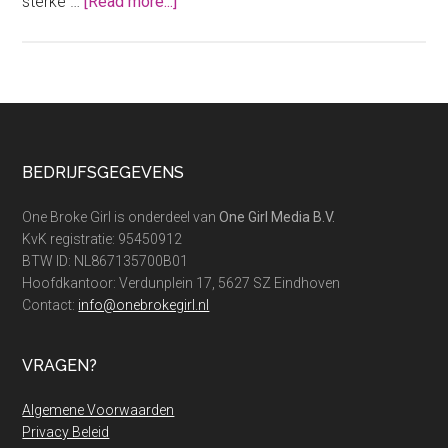
about
sterke …
[Read more...]
Vrijdag
Deal:
de
Eufy
robotstofzuiger
met
Footer
BEDRIJFSGEGEVENS
een
MEGA
One Broke Girl is onderdeel van
One Girl Media B.V.
korting!
KvK registratie: 95450912
BTW ID: NL867135700B01
Hoofdkantoor: Verdunplein 17, 5627 SZ Eindhoven
Contact:
info@onebrokegirl.nl
VRAGEN?
Algemene Voorwaarden
Privacy Beleid