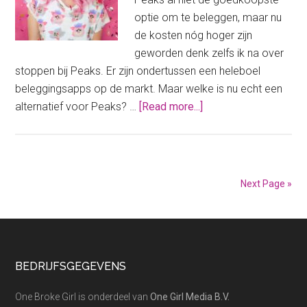
optie om te beleggen, maar nu
de kosten nóg hoger zijn
geworden denk zelfs ik na over
stoppen bij Peaks. Er zijn ondertussen een heleboel
beleggingsapps op de markt. Maar welke is nu echt een
about
alternatief voor Peaks? …
[Read more...]
Alternatief
voor
Peaks
vanwege
Next Page »
de
kostenstijging
Footer
BEDRIJFSGEGEVENS
One Broke Girl is onderdeel van
One Girl Media B.V.