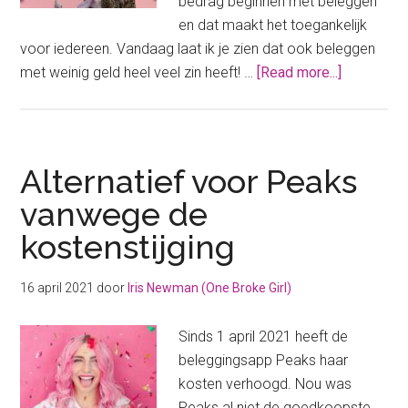
bedrag beginnen met beleggen
en dat maakt het toegankelijk
voor iedereen. Vandaag laat ik je zien dat ook beleggen
about
met weinig geld heel veel zin heeft! …
[Read more...]
Beleggen
met
weinig
geld:
Alternatief voor Peaks
hoe
vanwege de
doe
kostenstijging
je
dit?
16 april 2021
door
Iris Newman (One Broke Girl)
Sinds 1 april 2021 heeft de
beleggingsapp Peaks haar
kosten verhoogd. Nou was
Peaks al niet de goedkoopste