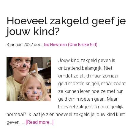
beleggingen
van
2021:
Hoeveel zakgeld geef je
hoe
jouw kind?
zag
mijn
3 januari 2022
door
Iris Newman (One Broke Girl)
jaar
eruit?
Jouw kind zakgeld geven is
ontzettend belangrijk. Niet
omdat ze altijd maar zomaar
geld moeten krijgen, maar zodat
ze kunnen leren hoe ze met hun
geld om moeten gaan. Maar
hoeveel zakgeld is nou eigenlijk
normaal? Ik laat je zien hoeveel zakgeld je jouw kind kunt
about
geven. …
[Read more...]
Hoeveel