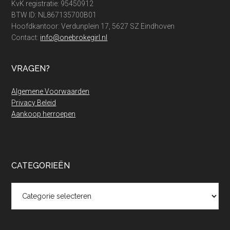
KvK registratie: 95450912
BTW ID: NL867135700B01
Hoofdkantoor: Verdunplein 17, 5627 SZ Eindhoven
Contact:
info@onebrokegirl.nl
VRAGEN?
Algemene Voorwaarden
Privacy Beleid
Aankoop herroepen
CATEGORIEËN
Categorieën