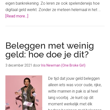
eigen bankrekening. Zo leren ze ook spelenderwijs hoe
digitaal geld werkt. Zonder ze meteen helemaal in het …
about
[Read more...]
Jouw
jonge
kind
een
Beleggen met weinig
eigen
geld: hoe doe je dit?
bankrekening?
Waarom
3 december 2021
door
Iris Newman (One Broke Girl)
geen
cash?
De tijd dat jouw geld beleggen
alleen iets was voor oude, rijke,
witte mannen in pak is al heel
lang voorbij. Je kunt op dit
moment werkelijk met élk