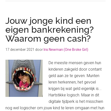
zakgeld
geef
je
Jouw jonge kind een
jouw
eigen bankrekening?
kind?
Waarom geen cash?
17 december 2021
door
Iris Newman (One Broke Girl)
De meeste mensen geven hun
kinderen zakgeld door contant
geld aan ze te geven. Munten
leren herkennen, het gevoel
krijgen bij wat geld eigenlijk is...
Hartstikke logisch. Maar in dit
digitale tijdperk is het misschien
nog wel logischer om jouw kind te leren omgaan met hun