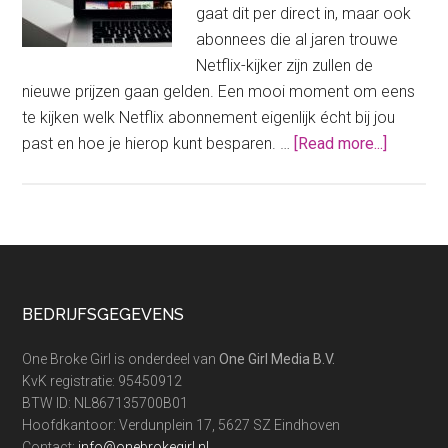
gaat dit per direct in, maar ook
abonnees die al jaren trouwe
Netflix-kijker zijn zullen de
nieuwe prijzen gaan gelden. Een mooi moment om eens
te kijken welk Netflix abonnement eigenlijk écht bij jou
about
past en hoe je hierop kunt besparen. …
[Read more...]
Netflix
abonnem
welke
past
bij
jou
Footer
BEDRIJFSGEGEVENS
na
de
One Broke Girl is onderdeel van
One Girl Media B.V.
prijsver
KvK registratie: 95450912
BTW ID: NL867135700B01
Hoofdkantoor: Verdunplein 17, 5627 SZ Eindhoven
Contact:
info@onebrokegirl.nl