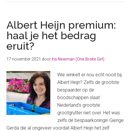
abonnementen?
Ik
vond
Albert Heijn premium:
iets
haal je het bedrag
briljants!
eruit?
17 november 2021
door
Iris Newman (One Broke Girl)
Wie winkelt er nou echt nooit bij
Albert Heijn? Zelfs de grootste
bespaarder op de
boodschappen slaat
Nederland's grootste
grootgrutter niet over. Het was
zelfs dé bespaarkoningin Gierige
Gerda die al ongeveer voordat Albert Heijn het zelf