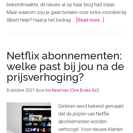
bekendmaakte, dit nieuws al op haar blog had staan.
Maar waarom zou je gaan betalen voor extra voordeel bij
about
Albert Heijn? Haal je het bedrag …
[Read more...]
Albert
Heijn
premium:
haal
Netflix abonnementen:
je
welke past bij jou na de
het
prijsverhoging?
bedrag
eruit?
8 oktober 2021
door
Iris Newman (One Broke Girl)
Gisteren werd bekend gemaakt
dat de prijzen van Netflix
abonnementen worden
verhoogd. Voor nieuwe klanten