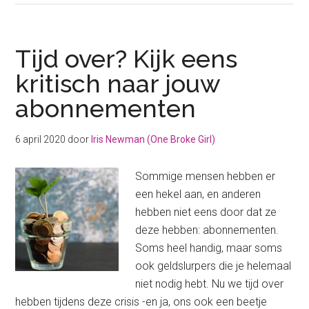
abonnementen?
Ik
vond
Tijd over? Kijk eens
iets
kritisch naar jouw
briljants!
abonnementen
6 april 2020
door
Iris Newman (One Broke Girl)
Sommige mensen hebben er
een hekel aan, en anderen
hebben niet eens door dat ze
deze hebben: abonnementen.
Soms heel handig, maar soms
ook geldslurpers die je helemaal
niet nodig hebt. Nu we tijd over
hebben tijdens deze crisis -en ja, ons ook een beetje