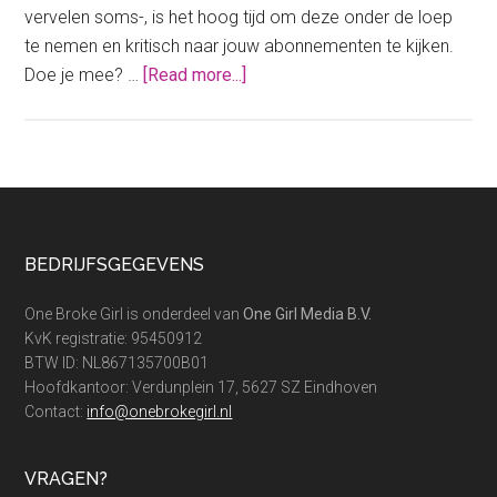
vervelen soms-, is het hoog tijd om deze onder de loep
te nemen en kritisch naar jouw abonnementen te kijken.
about
Doe je mee? …
[Read more...]
Tijd
over?
Kijk
eens
kritisch
naar
Footer
BEDRIJFSGEGEVENS
jouw
abonnementen
One Broke Girl is onderdeel van
One Girl Media B.V.
KvK registratie: 95450912
BTW ID: NL867135700B01
Hoofdkantoor: Verdunplein 17, 5627 SZ Eindhoven
Contact:
info@onebrokegirl.nl
VRAGEN?