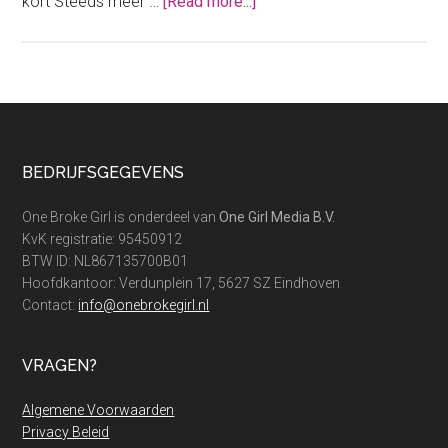
about
kort Steeds meer …
[Read more...]
Heb
jij
jouw
energiecontract
ook
bij
Footer
BEDRIJFSGEGEVENS
ANWB?
One Broke Girl is onderdeel van
One Girl Media B.V.
KvK registratie: 95450912
BTW ID: NL867135700B01
Hoofdkantoor: Verdunplein 17, 5627 SZ Eindhoven
Contact:
info@onebrokegirl.nl
VRAGEN?
Algemene Voorwaarden
Privacy Beleid