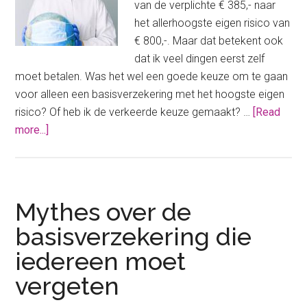
van de verplichte € 385,- naar
het allerhoogste eigen risico van
€ 800,-. Maar dat betekent ook
dat ik veel dingen eerst zelf
moet betalen. Was het wel een goede keuze om te gaan
voor alleen een basisverzekering met het hoogste eigen
risico? Of heb ik de verkeerde keuze gemaakt? …
[Read
about
more...]
Basisverzekering
met
het
hoogste
Mythes over de
eigen
basisverzekering die
risico:
iedereen moet
was
dit
vergeten
het