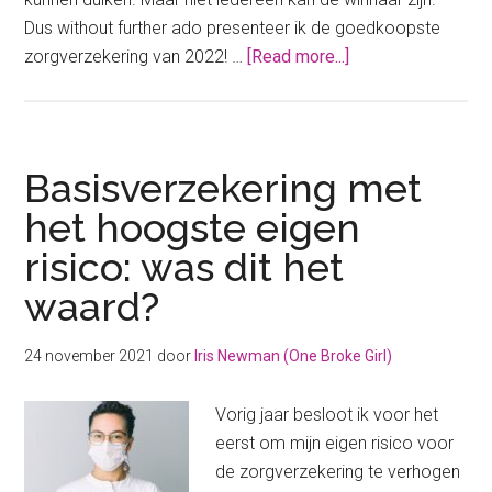
Dus without further ado presenteer ik de goedkoopste
about
zorgverzekering van 2022! …
[Read more...]
De
goedkoopste
zorgverzekering
van
Basisverzekering met
2022
het hoogste eigen
risico: was dit het
waard?
24 november 2021
door
Iris Newman (One Broke Girl)
Vorig jaar besloot ik voor het
eerst om mijn eigen risico voor
de zorgverzekering te verhogen