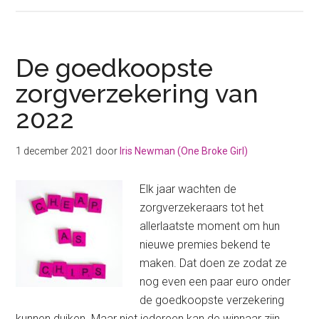
Goedkoopste
zorgverzekering
met
de
De goedkoopste
beste
zorgverzekering van
dekking
2022
(2023)
1 december 2021
door
Iris Newman (One Broke Girl)
Elk jaar wachten de
zorgverzekeraars tot het
allerlaatste moment om hun
nieuwe premies bekend te
maken. Dat doen ze zodat ze
nog even een paar euro onder
de goedkoopste verzekering
kunnen duiken. Maar niet iedereen kan de winnaar zijn.