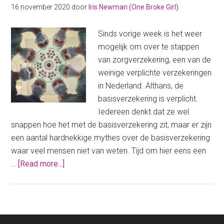
waard?
16 november 2020
door
Iris Newman (One Broke Girl)
Sinds vorige week is het weer
mogelijk om over te stappen
van zorgverzekering, een van de
weinige verplichte verzekeringen
in Nederland. Althans, de
basisverzekering is verplicht.
Iedereen denkt dat ze wel
snappen hoe het met de basisverzekering zit, maar er zijn
een aantal hardnekkige mythes over de basisverzekering
waar veel mensen niet van weten. Tijd om hier eens een
about
…
[Read more...]
Mythes
over
de
basisverzekering