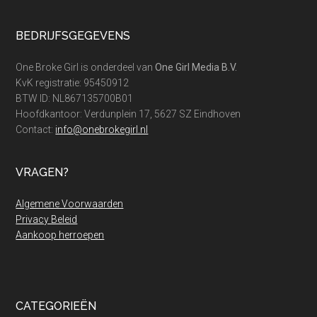
die
iedereen
Footer
BEDRIJFSGEGEVENS
moet
vergeten
One Broke Girl is onderdeel van
One Girl Media B.V.
KvK registratie: 95450912
BTW ID: NL867135700B01
Hoofdkantoor: Verdunplein 17, 5627 SZ Eindhoven
Contact:
info@onebrokegirl.nl
VRAGEN?
Algemene Voorwaarden
Privacy Beleid
Aankoop herroepen
CATEGORIEËN