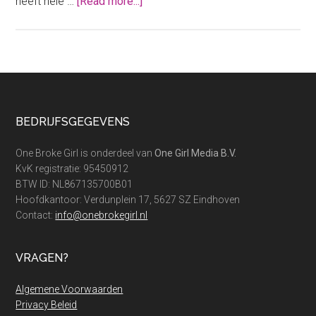
about
heeft hele …
[Read more...]
Beste
budget
beauty
producten
van
The
Footer
BEDRIJFSGEGEVENS
Ordinary
One Broke Girl is onderdeel van
One Girl Media B.V.
KvK registratie: 95450912
BTW ID: NL867135700B01
Hoofdkantoor: Verdunplein 17, 5627 SZ Eindhoven
Contact:
info@onebrokegirl.nl
VRAGEN?
Algemene Voorwaarden
Privacy Beleid