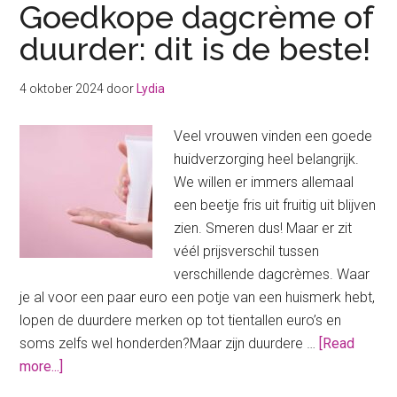
Goedkope dagcrème of
duurder: dit is de beste!
4 oktober 2024
door
Lydia
Veel vrouwen vinden een goede
huidverzorging heel belangrijk.
We willen er immers allemaal
een beetje fris uit fruitig uit blijven
zien. Smeren dus! Maar er zit
véél prijsverschil tussen
verschillende dagcrèmes. Waar
je al voor een paar euro een potje van een huismerk hebt,
lopen de duurdere merken op tot tientallen euro’s en
soms zelfs wel honderden?Maar zijn duurdere …
[Read
about
more...]
Goedkope