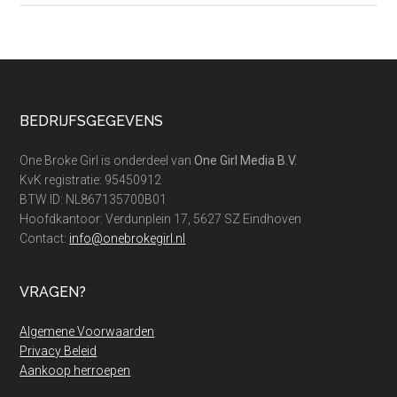
dagcrème
of
duurder:
dit
is
Footer
BEDRIJFSGEGEVENS
de
beste!
One Broke Girl is onderdeel van
One Girl Media B.V.
KvK registratie: 95450912
BTW ID: NL867135700B01
Hoofdkantoor: Verdunplein 17, 5627 SZ Eindhoven
Contact:
info@onebrokegirl.nl
VRAGEN?
Algemene Voorwaarden
Privacy Beleid
Aankoop herroepen