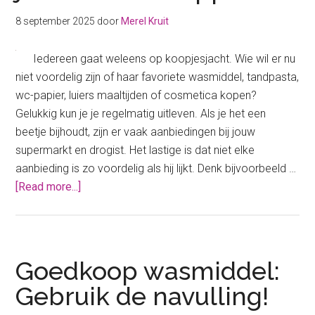
schrappen
uit
8 september 2025
door
Merel Kruit
je
boodschappenlijst
Iedereen gaat weleens op koopjesjacht. Wie wil er nu
niet voordelig zijn of haar favoriete wasmiddel, tandpasta,
wc-papier, luiers maaltijden of cosmetica kopen?
Gelukkig kun je je regelmatig uitleven. Als je het een
beetje bijhoudt, zijn er vaak aanbiedingen bij jouw
supermarkt en drogist. Het lastige is dat niet elke
aanbieding is zo voordelig als hij lijkt. Denk bijvoorbeeld …
about
[Read more...]
Bodemprijzen:
betaal
nooit
meer
Goedkoop wasmiddel:
teveel
Gebruik de navulling!
voor
jouw