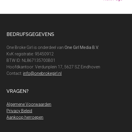
navulling!
Footer
BEDRIJFSGEGEVENS
One Broke Girl is onderdeel van
One Girl Media B.V.
KvK registratie: 95450912
BTW ID: NL867135700B01
Hoofdkantoor: Verdunplein 17, 5627 SZ Eindhoven
Contact:
info@onebrokegirl.nl
VRAGEN?
Algemene Voorwaarden
Privacy Beleid
Aankoop herroepen