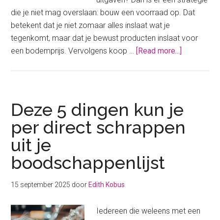
die je niet mag overslaan: bouw een voorraad op. Dat
betekent dat je niet zomaar alles inslaat wat je
tegenkomt, maar dat je bewust producten inslaat voor
about
een bodemprijs. Vervolgens koop …
[Read more...]
Geld
besparen
met
jouw
Deze 5 dingen kun je
voorraad:
per direct schrappen
zo
uit je
vul
je
boodschappenlijst
jouw
kast
15 september 2025
door
Edith Kobus
Iedereen die weleens met een