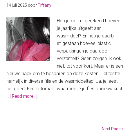
14 juli 2025
door
Tiffany
boodschappen
Heb je ooit uitgerekend hoeveel
je jaarlijks uitgeeft aan
wasmiddel? En heb je daarbij
stilgestaan hoeveel plastic
verpakkingen je daardoor
verzamelt? Geen zorgen, ik ook
niet, tot voor kort. Maar er is een
nieuwe hack om te besparen op deze kosten: Lidl testte
namelijk in diverse filialen de wasmiddeltap. Ja, je leest
het goed. Een automaat waarmee je je fles opnieuw kunt
about
…
[Read more...]
Goedkoop
wasmiddel:
Gebruik
de
Next Page »