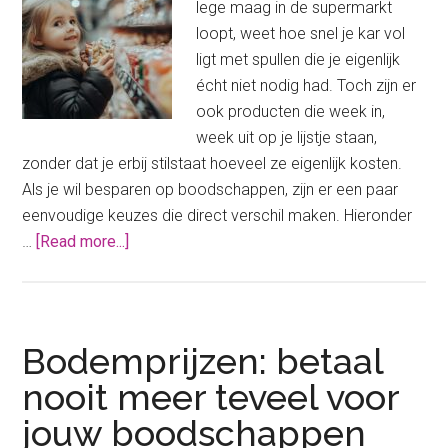
lege maag in de supermarkt
loopt, weet hoe snel je kar vol
ligt met spullen die je eigenlijk
écht niet nodig had. Toch zijn er
ook producten die week in,
week uit op je lijstje staan,
zonder dat je erbij stilstaat hoeveel ze eigenlijk kosten.
Als je wil besparen op boodschappen, zijn er een paar
eenvoudige keuzes die direct verschil maken. Hieronder
about
…
[Read more...]
Deze
5
dingen
kun
Bodemprijzen: betaal
je
nooit meer teveel voor
per
jouw boodschappen
direct