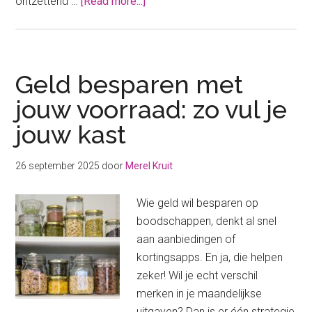
about
ontzettend …
[Read more...]
Regel
jouw
kerstboodschappen
VANDAAG
Geld besparen met
nog!
jouw voorraad: zo vul je
jouw kast
26 september 2025
door
Merel Kruit
Wie geld wil besparen op
boodschappen, denkt al snel
aan aanbiedingen of
kortingsapps. En ja, die helpen
zeker! Wil je echt verschil
merken in je maandelijkse
uitgaven? Dan is er één strategie