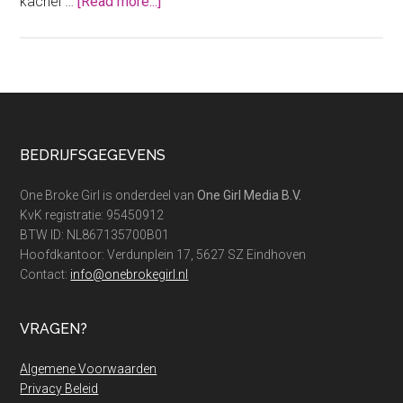
about
kachel …
[Read more...]
Elektrische
kachel:
zo
verwarm
jij
een
Footer
BEDRIJFSGEGEVENS
stuk
goedkoper
One Broke Girl is onderdeel van
One Girl Media B.V.
KvK registratie: 95450912
BTW ID: NL867135700B01
Hoofdkantoor: Verdunplein 17, 5627 SZ Eindhoven
Contact:
info@onebrokegirl.nl
VRAGEN?
Algemene Voorwaarden
Privacy Beleid