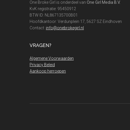
One Broke Girl is onderdeel van
One Girl Media B.V.
KvK registratie: 95450912
BTW ID: NL867135700B01
Hoofdkantoor: Verdunplein 17, 5627 SZ Eindhoven
Contact:
info@onebrokegirl.nl
VRAGEN?
Algemene Voorwaarden
Privacy Beleid
Aankoop herroepen