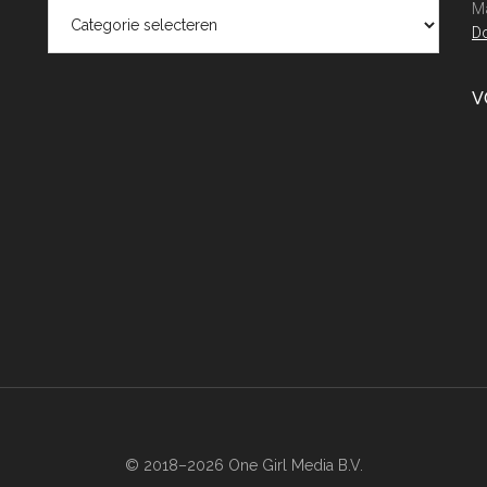
Categorieën
Ma
Do
V
© 2018–2026 One Girl Media B.V.