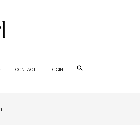
ZOEK
NAAR:
P
CONTACT
LOGIN
ZOEKKNOP
n