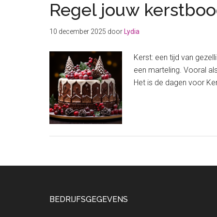
Regel jouw kerstb
10 december 2025
door
Lydia
Kerst: een tijd van gezel
een marteling. Vooral al
Het is de dagen voor Ker
Footer
BEDRIJFSGEGEVENS