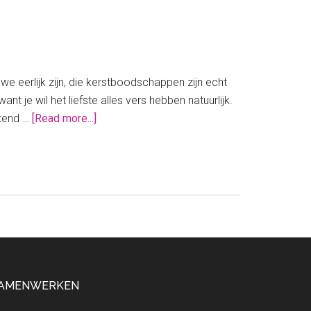
!
 we eerlijk zijn, die kerstboodschappen zijn echt
t je wil het liefste alles vers hebben natuurlijk.
about
ttend …
[Read more...]
Regel
jouw
kerstboodschappen
VANDAAG
nog!
AMENWERKEN