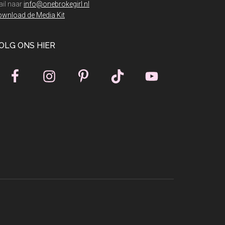
il naar
info@onebrokegirl.nl
wnload de Media Kit
OLG ONS HIER