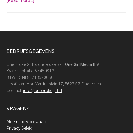
about
[Read more...]
Besparen
op
je
zorgverzekering:
zo
regel
Footer
BEDRIJFSGEGEVENS
je
dat!
One Broke Girl is onderdeel van
One Girl Media B.V.
KvK registratie: 95450912
BTW ID: NL867135700B01
Hoofdkantoor: Verdunplein 17, 5627 SZ Eindhoven
Contact:
info@onebrokegirl.nl
VRAGEN?
Algemene Voorwaarden
Privacy Beleid