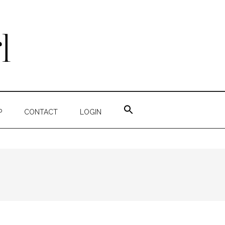
ZOEK
NAAR:
P
CONTACT
LOGIN
ZOEKKNOP