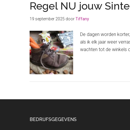
Regel NU jouw Sint
19 september 2025
door
Tiffany
De dagen worden korter, 
als ik elk jaar weer ver
wachten tot de winkels ov
Footer
BEDRIJFSGEGEVENS