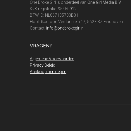
One Broke Girl is onderdeel van
One Girl Media B.V.
KvK registratie: 95450912
BTW ID: NL867135700B01
Hoofdkantoor: Verdunplein 17, 5627 SZ Eindhoven
Contact:
info@onebrokegirl.nl
VRAGEN?
Algemene Voorwaarden
Privacy Beleid
Aankoop herroepen