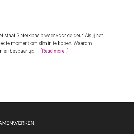
staat Sinterklaas alweer voor de deur. Als jij net
 perfecte moment om slim in te kopen. Waarom
about
n en bespaar tijd, …
[Read more...]
Regel
NU
jouw
Sinterklaas
aankopen
AMENWERKEN