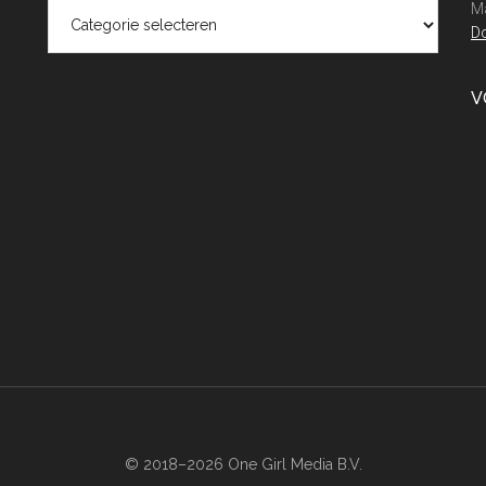
Categorieën
Ma
Do
V
© 2018–2026 One Girl Media B.V.