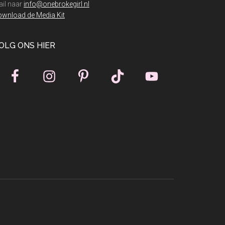
il naar
info@onebrokegirl.nl
wnload de Media Kit
OLG ONS HIER