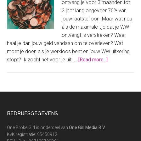
ontvang je voor 3 maanden tot
niet
2 jaar lang ongeveer 70% van
betal
jouw laatste loon. Maar wat nou
als de maximale tijd dat je WW
ontvangt is verstreken? Waar
haal je dan jouw geld vandaan om te overleven? Wat
moet je doen als je werkloos bent en jouw WW uitkering
about
stopt? Ik zocht het voor je uit. …
[Read more...]
Jouw
WW
uitkering
stopt.
En
nu?
Footer
BEDRIJFSGEGEVENS
One Broke Girl is onderdeel van
One Girl Media B.V.
KvK registratie: 95450912