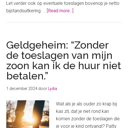
Let verder ook op eventuele toeslagen bovenop je netto
about
bijstandsuitkering. …
[Read more...]
Hoeveel
is
een
bijstandsuitkering
Geldgeheim: “Zonder
eigenlijk
de toeslagen van mijn
netto
zoon kan ik de huur niet
per
maand?
betalen.”
1 december 2024
door
Lydia
Wat als je als ouder zo krap bij
kas zit, dat je niet rond kan
komen zonder de toeslagen die
je voor je kind ontvangt? Patty