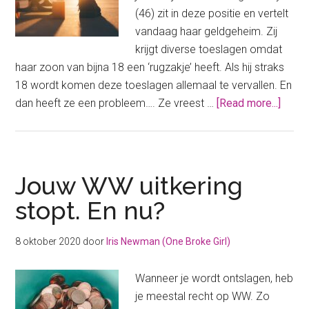
(46) zit in deze positie en vertelt
vandaag haar geldgeheim. Zij
krijgt diverse toeslagen omdat
haar zoon van bijna 18 een ‘rugzakje’ heeft. Als hij straks
18 wordt komen deze toeslagen allemaal te vervallen. En
about
dan heeft ze een probleem…. Ze vreest …
[Read more...]
Geldg
“Zond
de
toesl
Jouw WW uitkering
van
stopt. En nu?
mijn
zoon
8 oktober 2020
door
Iris Newman (One Broke Girl)
kan
ik
Wanneer je wordt ontslagen, heb
de
je meestal recht op WW. Zo
huur