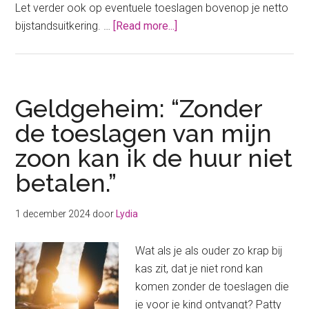
Let verder ook op eventuele toeslagen bovenop je netto
about
bijstandsuitkering. …
[Read more...]
Hoeveel
is
een
bijstandsuitkering
Geldgeheim: “Zonder
eigenlijk
de toeslagen van mijn
netto
zoon kan ik de huur niet
per
maand?
betalen.”
1 december 2024
door
Lydia
Wat als je als ouder zo krap bij
kas zit, dat je niet rond kan
komen zonder de toeslagen die
je voor je kind ontvangt? Patty