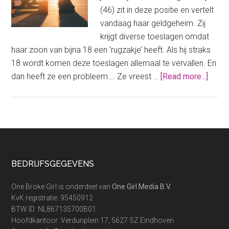
(46) zit in deze positie en vertelt
vandaag haar geldgeheim. Zij
krijgt diverse toeslagen omdat
haar zoon van bijna 18 een ‘rugzakje’ heeft. Als hij straks
18 wordt komen deze toeslagen allemaal te vervallen. En
about
dan heeft ze een probleem…. Ze vreest …
[Read more...]
Geldg
“Zond
de
toesl
van
mijn
Footer
BEDRIJFSGEGEVENS
zoon
kan
One Broke Girl is onderdeel van
One Girl Media B.V.
ik
KvK registratie: 95450912
de
BTW ID: NL867135700B01
Hoofdkantoor: Verdunplein 17, 5627 SZ Eindhoven
huur