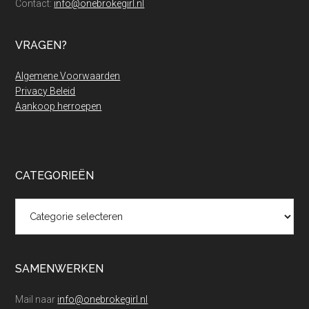
Contact:
info@onebrokegirl.nl
niet
betal
VRAGEN?
Algemene Voorwaarden
Privacy Beleid
Aankoop herroepen
CATEGORIEËN
Categorieën
SAMENWERKEN
Mail naar
info@onebrokegirl.nl