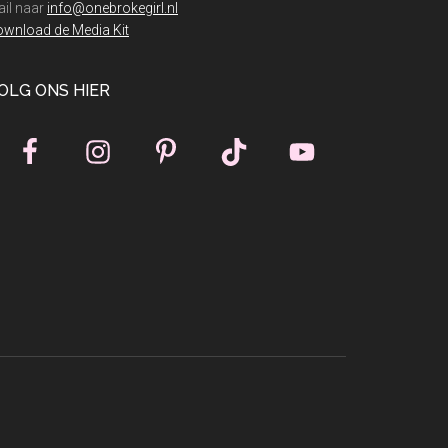
il naar
info@onebrokegirl.nl
wnload de Media Kit
OLG ONS HIER