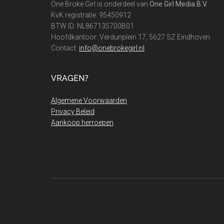
One Broke Girl is onderdeel van
One Girl Media B.V.
KvK registratie: 95450912
BTW ID: NL867135700B01
Hoofdkantoor: Verdunplein 17, 5627 SZ Eindhoven
Contact:
info@onebrokegirl.nl
VRAGEN?
Algemene Voorwaarden
Privacy Beleid
Aankoop herroepen