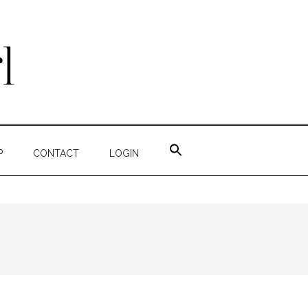
ZOEK
NAAR:
P
CONTACT
LOGIN
ZOEKKNOP