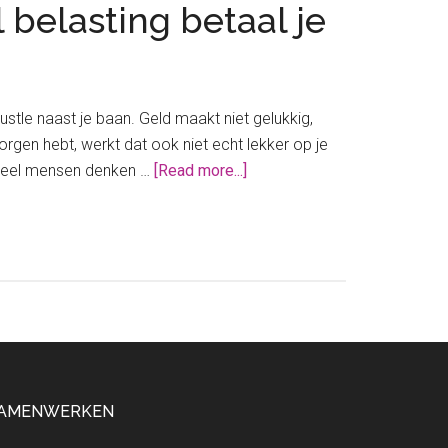
 belasting betaal je
hustle naast je baan. Geld maakt niet gelukkig,
rgen hebt, werkt dat ook niet echt lekker op je
about
. Veel mensen denken …
[Read more...]
Bijverdienen
naast
je
baan
in
loondienst;
zoveel
belasting
betaal
AMENWERKEN
je