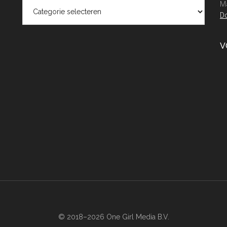
Categorieën
Ma
Do
V
© 2018–2026 One Girl Media B.V.