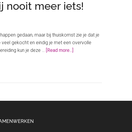
j nooit meer iets!
happen gedaan, maar bij thuiskomst zie je dat je
e veel gekocht en eindig je met een overvolle
about
bereiding kun je deze …
[Read more...]
Met
deze
perfecte
boodschappenlijst
vergeet
jij
nooit
meer
iets!
AMENWERKEN