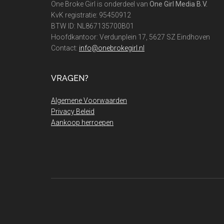
One Broke Girl is onderdeel van
One Girl Media B.V.
KvK registratie: 95450912
BTW ID: NL867135700B01
Hoofdkantoor: Verdunplein 17, 5627 SZ Eindhoven
Contact:
info@onebrokegirl.nl
VRAGEN?
Algemene Voorwaarden
Privacy Beleid
Aankoop herroepen