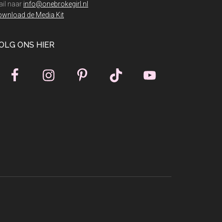
il naar
info@onebrokegirl.nl
wnload de Media Kit
OLG ONS HIER