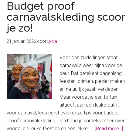
Budget proof
carnavalskleding scoor
je zo!
21 januari 2026
door
Lydia
Voor ons zuiderlingen staat
carnaval alweer bijna voor de
deur. Dat betekent dagenlang
feesten, drinken, plezier maken
én natuurlijk jezelf verkleden.
Maar voordat je een fortuin
uitgeeft aan een leuke outfit
voor carnaval, lees eerst even deze tips voor budget
proof carnavalskleding. Dan houd je namelijk meer over
about
voor al die leuke feestjes en een lekker …
[Read more...]