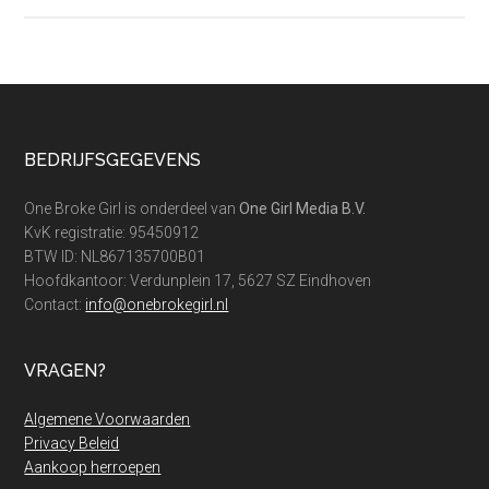
Budge
proof
carna
scoor
je
zo!
Footer
BEDRIJFSGEGEVENS
One Broke Girl is onderdeel van
One Girl Media B.V.
KvK registratie: 95450912
BTW ID: NL867135700B01
Hoofdkantoor: Verdunplein 17, 5627 SZ Eindhoven
Contact:
info@onebrokegirl.nl
VRAGEN?
Algemene Voorwaarden
Privacy Beleid
Aankoop herroepen