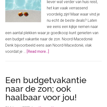
liever wat verder van huis reist,
het kan vaak verrassend
voordelig zijn! Maar waar vind je
nu echt de beste deals? Laten
we eens een kijkje nemen naar
een aantal plekken waar je goedkoop kunt genieten van
een budget vakantie naar de zon. Noord-Macedonië
Denk bijvoorbeeld eens aan Noord-Macedonië, vlak
about
voordat je …
[Read more...]
Op
zoek
naar
de
Een budgetvakantie
goedkoopste
naar de zon; ook
vakantiebestemmingen?
haalbaar voor jou!
Zo
boek