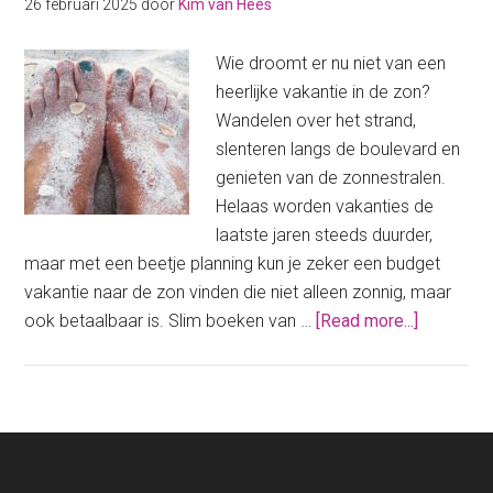
jij
26 februari 2025
door
Kim van Hees
een
budget
Wie droomt er nu niet van een
vakantie
heerlijke vakantie in de zon?
naar
Wandelen over het strand,
de
slenteren langs de boulevard en
zon!
genieten van de zonnestralen.
Helaas worden vakanties de
laatste jaren steeds duurder,
maar met een beetje planning kun je zeker een budget
vakantie naar de zon vinden die niet alleen zonnig, maar
about
ook betaalbaar is. Slim boeken van …
[Read more...]
Een
budgetva
naar
de
zon;
ook