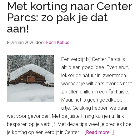
Met korting naar Center
Parcs: zo pak je dat
aan!
8 januari 2026
door
Edith Kobus
Een verblijf bij Center Parcs is
altijd een goed idee. Even eruit,
lekker de natuur in, zwemmen
wanneer je wilt en ’s avonds met
z’n allen chillen in een fijn huisje.
Maar, het is geen goedkoop
uitje. Gelukkig hebben we daar
wat voor gevonden! Met de juiste timing kun je nu flink
besparen op je verblijf. Met deze tips weet je precies hoe
about
je korting op een verblijf in Center …
[Read more...]