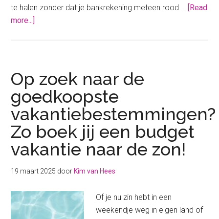
te halen zonder dat je bankrekening meteen rood …
[Read
about
more...]
Budget
vakantie
in
eigen
Op zoek naar de
land
goedkoopste
vakantiebestemmingen?
Zo boek jij een budget
vakantie naar de zon!
19 maart 2025
door
Kim van Hees
Of je nu zin hebt in een
weekendje weg in eigen land of