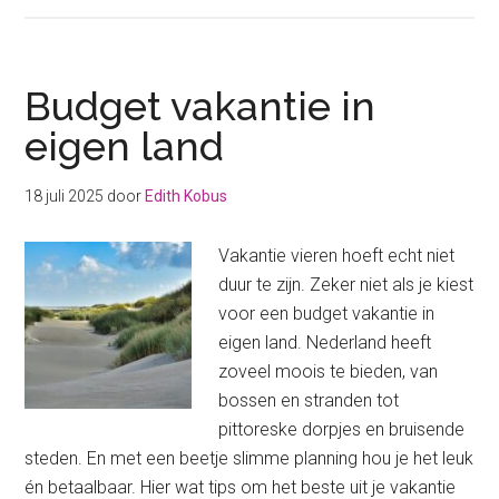
Met
korting
naar
Center
Budget vakantie in
Parcs:
eigen land
zo
pak
18 juli 2025
door
Edith Kobus
je
dat
Vakantie vieren hoeft echt niet
aan!
duur te zijn. Zeker niet als je kiest
voor een budget vakantie in
eigen land. Nederland heeft
zoveel moois te bieden, van
bossen en stranden tot
pittoreske dorpjes en bruisende
steden. En met een beetje slimme planning hou je het leuk
én betaalbaar. Hier wat tips om het beste uit je vakantie