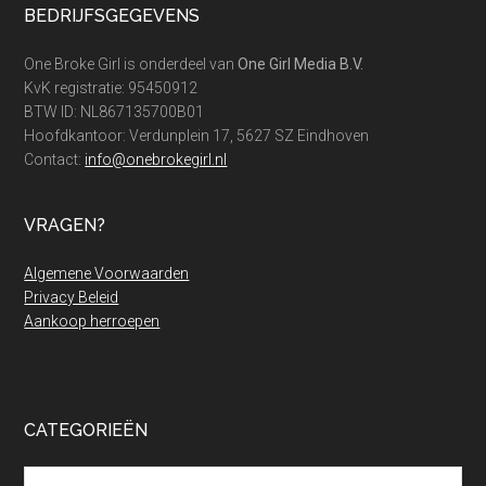
Footer
BEDRIJFSGEGEVENS
haalbaar
voor
One Broke Girl is onderdeel van
One Girl Media B.V.
jou!
KvK registratie: 95450912
BTW ID: NL867135700B01
Hoofdkantoor: Verdunplein 17, 5627 SZ Eindhoven
Contact:
info@onebrokegirl.nl
VRAGEN?
Algemene Voorwaarden
Privacy Beleid
Aankoop herroepen
CATEGORIEËN
Categorieën