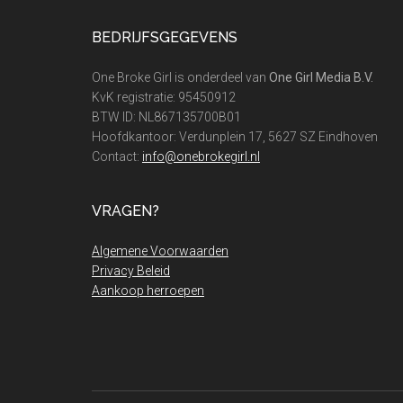
Footer
BEDRIJFSGEGEVENS
One Broke Girl is onderdeel van
One Girl Media B.V.
KvK registratie: 95450912
BTW ID: NL867135700B01
Hoofdkantoor: Verdunplein 17, 5627 SZ Eindhoven
Contact:
info@onebrokegirl.nl
VRAGEN?
Algemene Voorwaarden
Privacy Beleid
Aankoop herroepen