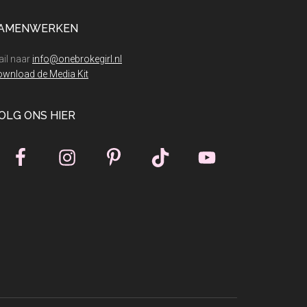
AMENWERKEN
il naar
info@onebrokegirl.nl
wnload de Media Kit
OLG ONS HIER