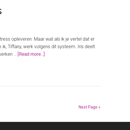
jaarbudget
s
tress opleveren. Maar wat als ik je vertel dat er
ik, Tiffany, werk volgens dit systeem. Iris deelt
about
 werken …
[Read more...]
Iris
heeft
15
spaarpotjes
en
dus
geen
Next Page »
geldstress