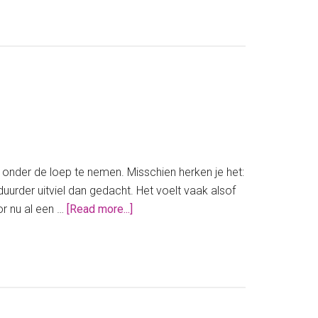
cash
stuffen:
zo
werkt
het!
e onder de loep te nemen. Misschien herken je het:
rder uitviel dan gedacht. Het voelt vaak alsof
about
or nu al een …
[Read more...]
Begin
nu
alvast
met
jouw