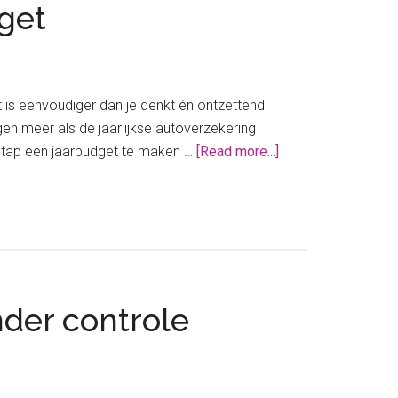
dget
t is eenvoudiger dan je denkt én ontzettend
gen meer als de jaarlijkse autoverzekering
about
 stap een jaarbudget te maken …
[Read more...]
Een
heel
jaar
gepland?
Zo
maak
nder controle
je
een
jaarbudget