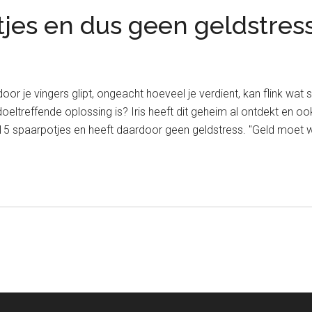
otjes en dus geen geldstres
oor je vingers glipt, ongeacht hoeveel je verdient, kan flink wat s
eltreffende oplossing is? Iris heeft dit geheim al ontdekt en ook 
n 15 spaarpotjes en heeft daardoor geen geldstress. "Geld moet