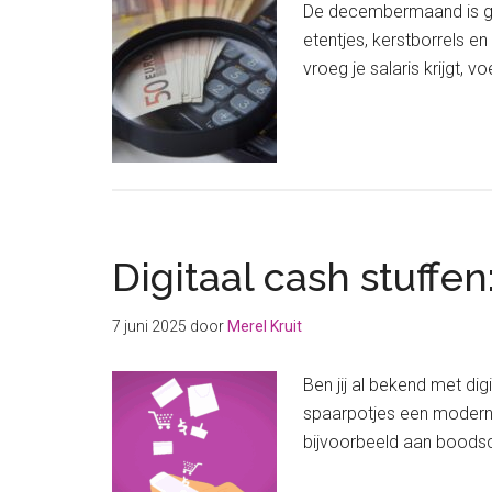
De decembermaand is gez
etentjes, kerstborrels en
vroeg je salaris krijgt, 
Digitaal cash stuffen
7 juni 2025
door
Merel Kruit
Ben jij al bekend met di
spaarpotjes een modern ja
bijvoorbeeld aan boodsch