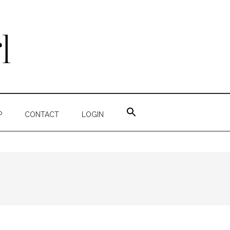
ZOEK
NAAR:
P
CONTACT
LOGIN
ZOEKKNOP