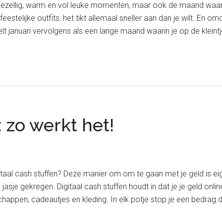
ellig, warm en vol leuke momenten, maar ook de maand waarin h
 feestelijke outfits: het tikt allemaal sneller aan dan je wilt. E
voelt januari vervolgens als een lange maand waarin je op de klein
: zo werkt het!
gitaal cash stuffen? Deze manier om om te gaan met je geld is eig
sje gekregen. Digitaal cash stuffen houdt in dat je je geld onlin
appen, cadeautjes en kleding. In elk potje stop je een bedrag d