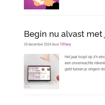
Begin nu alvast met
29 december 2024
door
Tiffany
Het jaar loopt op z’n ei
een onverwachte rekenin
geld tussen je vingers d