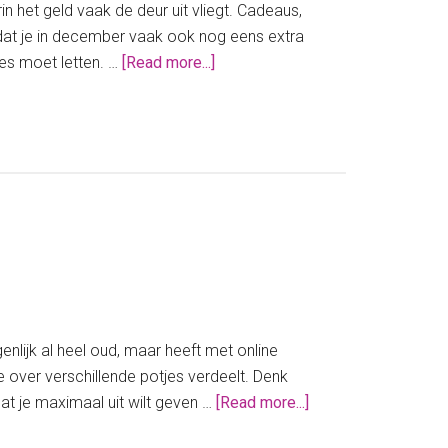
et geld vaak de deur uit vliegt. Cadeaus,
n omdat je in december vaak ook nog eens extra
about
tjes moet letten. …
[Read more...]
Zo
krijg
je
geldstress
na
december
in
1
week
onder
controle
enlijk al heel oud, maar heeft met online
e over verschillende potjes verdeelt. Denk
about
at je maximaal uit wilt geven …
[Read more...]
Digitaal