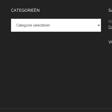
CATEGORIEËN
S
Categorieën
Ma
Do
V